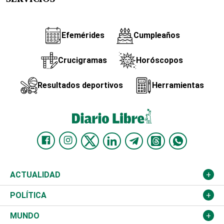
Efemérides
Cumpleaños
Crucigramas
Horóscopos
Resultados deportivos
Herramientas
ACTUALIDAD
Nacional
POLÍTICA
Ciudad
Partidos
MUNDO