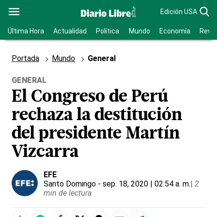
Edición USA
Última Hora
Actualidad
Política
Mundo
Economía
Revis
Portada
Mundo
General
GENERAL
El Congreso de Perú
rechaza la destitución
del presidente Martín
Vizcarra
EFE
Santo Domingo
- sep. 18, 2020 | 02:54 a. m.
|
2
min de lectura