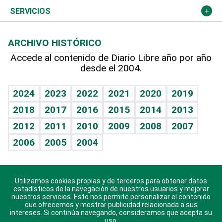
Resto del mundo
Economía personal
Podcast Arte Libre
Más deportes
Columnistas
Cambio climático
Opinión
SERVICIOS
Macroeconomía
Mi mascota
Resultados deportivos
Lecturas
Planeta
Efemérides
ARCHIVO HISTÓRICO
Hablando con el pediatra
Línea de hit
Más firmas
Hecho en casa
Cumpleaños
Accede al contenido de Diario Libre año por año
desde el 2004.
Diario de nutrición
BRV
Mundo gamer
RSS
Vida y familia
TBT Deportivo
Guía del dinero
Horóscopos
2024
2023
2022
2021
2020
2019
Eñe
2018
2017
2016
2015
2014
2013
Crucigramas
2012
2011
2010
2009
2008
2007
Celebrando la vida
2006
2005
2004
Sin complejos
En pocas palabras
Utilizamos cookies propias y de terceros para obtener datos
Descarga nuestras aplicaciones para Android, iOS y
Escuchando al corazón
estadísticos de la navegación de nuestros usuarios y mejorar
sistema Huawei.
nuestros servicios. Esto nos permite personalizar el contenido
que ofrecemos y mostrar publicidad relacionada a sus
Economía Personal
intereses. Si continúa navegando, consideramos que acepta su
uso.