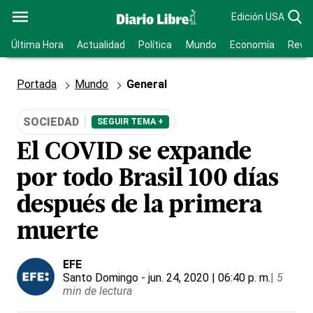
Edición USA
Última Hora
Actualidad
Política
Mundo
Economía
Revis
Portada
Mundo
General
SOCIEDAD
SEGUIR TEMA +
El COVID se expande
por todo Brasil 100 días
después de la primera
muerte
EFE
Santo Domingo
- jun. 24, 2020 | 06:40 p. m.
|
5
min de lectura