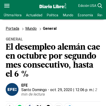
Edición USA
Última Hora
Actualidad
Política
Mundo
Economía
Revis
Portada
Mundo
General
GENERAL
El desempleo alemán cae
en octubre por segundo
mes consecutivo, hasta
el 6 %
EFE
Santo Domingo
- oct. 29, 2020 | 12:06 p. m.
|
2
min de lectura