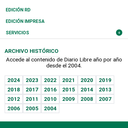
Ocenanía
Telecom.
Sociales
Tenis
El Espía
Historia
Revista
EDICIÓN RD
Caribe
Global y variable
Novedades
Olimpismo
Noticiero Poteleche
Martes de tecnología
Deportes
EDICIÓN IMPRESA
Resto del mundo
Economía personal
Podcast Arte Libre
Más deportes
Columnistas
Cambio climático
Opinión
SERVICIOS
Macroeconomía
Mi mascota
Resultados deportivos
Lecturas
Planeta
Efemérides
ARCHIVO HISTÓRICO
Hablando con el pediatra
Línea de hit
Más firmas
Hecho en casa
Cumpleaños
Accede al contenido de Diario Libre año por año
desde el 2004.
Diario de nutrición
BRV
Mundo gamer
RSS
Vida y familia
TBT Deportivo
Guía del dinero
Horóscopos
2024
2023
2022
2021
2020
2019
Eñe
2018
2017
2016
2015
2014
2013
Crucigramas
2012
2011
2010
2009
2008
2007
Celebrando la vida
2006
2005
2004
Sin complejos
En pocas palabras