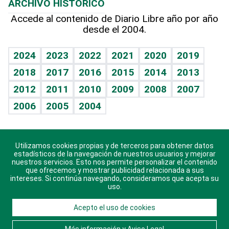
ARCHIVO HISTÓRICO
Hablando con el pediatra
Línea de hit
Más firmas
Hecho en casa
Cumpleaños
Accede al contenido de Diario Libre año por año
desde el 2004.
Diario de nutrición
BRV
Mundo gamer
RSS
Vida y familia
TBT Deportivo
Guía del dinero
Horóscopos
2024
2023
2022
2021
2020
2019
Eñe
2018
2017
2016
2015
2014
2013
Crucigramas
2012
2011
2010
2009
2008
2007
Celebrando la vida
2006
2005
2004
Sin complejos
En pocas palabras
Utilizamos cookies propias y de terceros para obtener datos
Descarga nuestras aplicaciones para Android, iOS y
Escuchando al corazón
estadísticos de la navegación de nuestros usuarios y mejorar
sistema Huawei.
nuestros servicios. Esto nos permite personalizar el contenido
que ofrecemos y mostrar publicidad relacionada a sus
Economía Personal
intereses. Si continúa navegando, consideramos que acepta su
uso.
Consulta Libre
Acepto el uso de cookies
© 2021 Diario Libre, todos los derechos reservados.
Consulta el
Aviso Legal
. Ponte en
Contacto
con