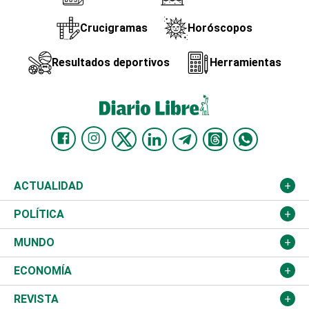
Crucigramas
Horóscopos
Resultados deportivos
Herramientas
ACTUALIDAD
Nacional
POLÍTICA
Ciudad
Partidos
MUNDO
Educación
JCE
Estados Unidos
ECONOMÍA
Salud
TSE
América Latina
Finanzas
REVISTA