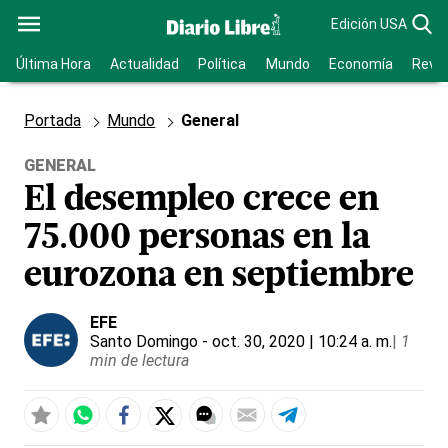
Edición USA
Última Hora
Actualidad
Política
Mundo
Economía
Revis
Portada
Mundo
General
GENERAL
El desempleo crece en
75.000 personas en la
eurozona en septiembre
EFE
Santo Domingo
- oct. 30, 2020 | 10:24 a. m.
|
1
min de lectura