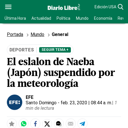
Edición USA
Última Hora
Actualidad
Política
Mundo
Economía
Revis
Portada
Mundo
General
DEPORTES
SEGUIR TEMA +
El eslalon de Naeba
(Japón) suspendido por
la meteorología
EFE
Santo Domingo
- feb. 23, 2020 | 08:44 a. m.
|
1
min de lectura