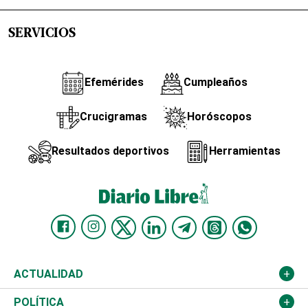
SERVICIOS
Efemérides
Cumpleaños
Crucigramas
Horóscopos
Resultados deportivos
Herramientas
ACTUALIDAD
Nacional
POLÍTICA