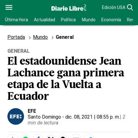
Edición USA
Última Hora
Actualidad
Política
Mundo
Economía
Revis
Portada
Mundo
General
GENERAL
El estadounidense Jean
Lachance gana primera
etapa de la Vuelta a
Ecuador
EFE
Santo Domingo
- dic. 08, 2021 | 08:55 p. m.
|
2
min de lectura