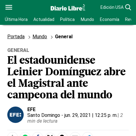
Edición USA
Última Hora
Actualidad
Política
Mundo
Economía
Revis
Portada
Mundo
General
GENERAL
El estadounidense
Leinier Domínguez abre
el Magistral ante
campeona del mundo
EFE
Santo Domingo
- jun. 29, 2021 | 12:25 p. m.
|
2
min de lectura