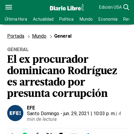
Edición USA
Última Hora
Actualidad
Política
Mundo
Economía
Revis
Portada
Mundo
General
GENERAL
El ex procurador
dominicano Rodríguez
es arrestado por
presunta corrupción
EFE
Santo Domingo
- jun. 29, 2021 | 10:03 p. m.
|
4
min de lectura