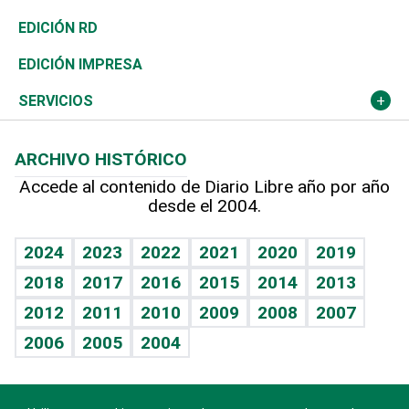
Ocenanía
Telecom.
Sociales
Tenis
Frente al Statu Quo
Historia
Revista
EDICIÓN RD
Caribe
Global y variable
Novedades
Olimpismo
El Espía
Martes de tecnología
Deportes
EDICIÓN IMPRESA
Resto del mundo
Economía personal
Podcast Arte Libre
Más deportes
Noticiero Poteleche
Cambio climático
Opinión
SERVICIOS
Macroeconomía
Mi mascota
Resultados deportivos
Columnistas
Planeta
Efemérides
ARCHIVO HISTÓRICO
Hablando con el pediatra
Línea de hit
Lecturas
Hecho en casa
Cumpleaños
Accede al contenido de Diario Libre año por año
desde el 2004.
Diario de nutrición
BRV
Más firmas
Mundo gamer
RSS
Vida y familia
TBT Deportivo
Guía del dinero
Horóscopos
2024
2023
2022
2021
2020
2019
Eñe
2018
2017
2016
2015
2014
2013
Juegos
2012
2011
2010
2009
2008
2007
Celebrando la vida
2006
2005
2004
Sin complejos
En pocas palabras