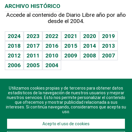
ARCHIVO HISTÓRICO
Hablando con el pediatra
Línea de hit
Más firmas
Hecho en casa
Cumpleaños
Accede al contenido de Diario Libre año por año
desde el 2004.
Diario de nutrición
BRV
Mundo gamer
RSS
Vida y familia
TBT Deportivo
Guía del dinero
Horóscopos
2024
2023
2022
2021
2020
2019
Eñe
2018
2017
2016
2015
2014
2013
Crucigramas
2012
2011
2010
2009
2008
2007
Celebrando la vida
2006
2005
2004
Sin complejos
En pocas palabras
Utilizamos cookies propias y de terceros para obtener datos
Descarga nuestras aplicaciones para Android, iOS y
Escuchando al corazón
estadísticos de la navegación de nuestros usuarios y mejorar
sistema Huawei.
nuestros servicios. Esto nos permite personalizar el contenido
que ofrecemos y mostrar publicidad relacionada a sus
Economía Personal
intereses. Si continúa navegando, consideramos que acepta su
uso.
Consulta Libre
Acepto el uso de cookies
© 2021 Diario Libre, todos los derechos reservados.