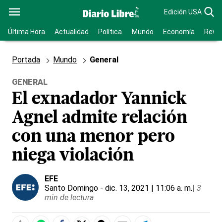
Edición USA
Última Hora
Actualidad
Política
Mundo
Economía
Revis
Portada
Mundo
General
GENERAL
El exnadador Yannick
Agnel admite relación
con una menor pero
niega violación
EFE
Santo Domingo
- dic. 13, 2021 | 11:06 a. m.
|
3
min de lectura