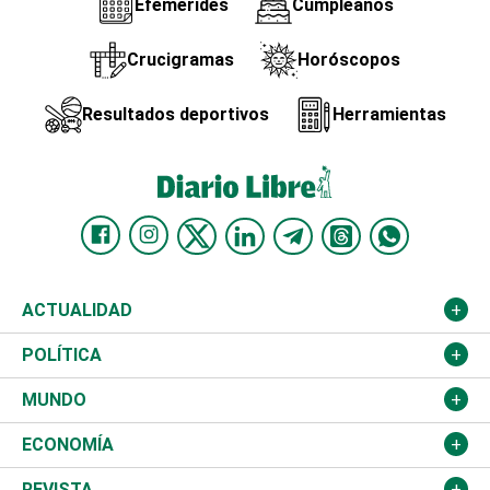
Efemérides
Cumpleaños
Crucigramas
Horóscopos
Resultados deportivos
Herramientas
ACTUALIDAD
Nacional
POLÍTICA
Ciudad
Partidos
MUNDO
Educación
JCE
Estados Unidos
ECONOMÍA
Salud
TSE
América Latina
Finanzas
REVISTA