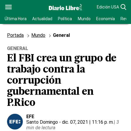
Edición USA
Última Hora
Actualidad
Política
Mundo
Economía
Revis
Portada
Mundo
General
GENERAL
El FBI crea un grupo de
trabajo contra la
corrupción
gubernamental en
P.Rico
EFE
Santo Domingo
- dic. 07, 2021 | 11:16 p. m.
|
3
min de lectura