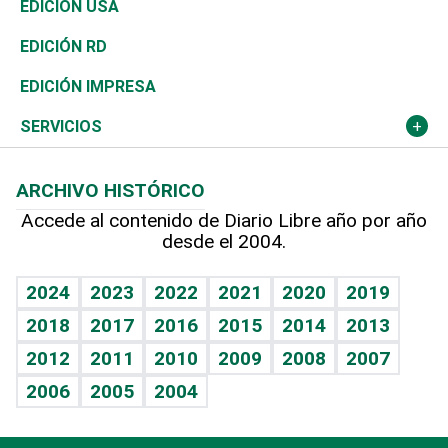
África
Vivienda
Buena Vida
Ciclismo
En Directo
Tecnología
Economía
EDICIÓN USA
Ocenanía
Telecom.
Sociales
Tenis
El Espía
Historia
Revista
EDICIÓN RD
Caribe
Global y variable
Novedades
Olimpismo
Noticiero Poteleche
Martes de tecnología
Deportes
EDICIÓN IMPRESA
Resto del mundo
Economía personal
Podcast Arte Libre
Más deportes
Columnistas
Cambio climático
Opinión
SERVICIOS
Macroeconomía
Mi mascota
Resultados deportivos
Lecturas
Planeta
Efemérides
ARCHIVO HISTÓRICO
Hablando con el pediatra
Línea de hit
Más firmas
Hecho en casa
Cumpleaños
Accede al contenido de Diario Libre año por año
desde el 2004.
Diario de nutrición
BRV
Mundo gamer
RSS
Vida y familia
TBT Deportivo
Guía del dinero
Horóscopos
2024
2023
2022
2021
2020
2019
Eñe
2018
2017
2016
2015
2014
2013
Crucigramas
2012
2011
2010
2009
2008
2007
Celebrando la vida
2006
2005
2004
Sin complejos
En pocas palabras