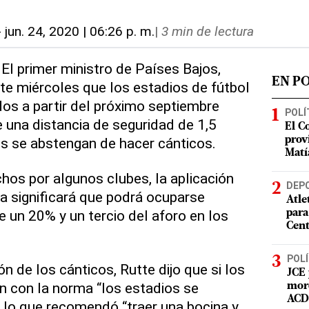
-
jun. 24, 2020 | 06:26 p. m.
|
3 min de lectura
 El primer ministro de Países Bajos,
EN P
te miércoles que los estadios de fútbol
dos a partir del próximo septiembre
POLÍ
 una distancia de seguridad de 1,5
El C
s se abstengan de hacer cánticos.
prov
Matí
hos por algunos clubes, la aplicación
DEP
a significará que podrá ocuparse
Atle
un 20% y un tercio del aforo en los
para
Cent
POLÍ
ón de los cánticos, Rutte dijo que si los
JCE 
n con la norma “los estadios se
mord
ACD 
r lo que recomendó “traer una bocina y