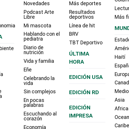
Novedades
Más deportes
Lectu
Podcast Arte
Resultados
Libre
deportivos
Más f
onomia
Mi mascota
Línea de hit
MUN
Hablando con el
BRV
A
pediatra
Estad
TBT Deportivo
Diario de
biente
Améri
nutrición
ÚLTIMA
Haití
Vida y familia
HORA
Españ
Eñe
ía
Europ
EDICIÓN USA
Celebrando la
Cana
vida
e
Medio
Sin complejos
EDICIÓN RD
a
Asia
En pocas
palabras
EDICIÓN
Africa
Escuchando al
IMPRESA
Ocean
corazón
Carib
Economía