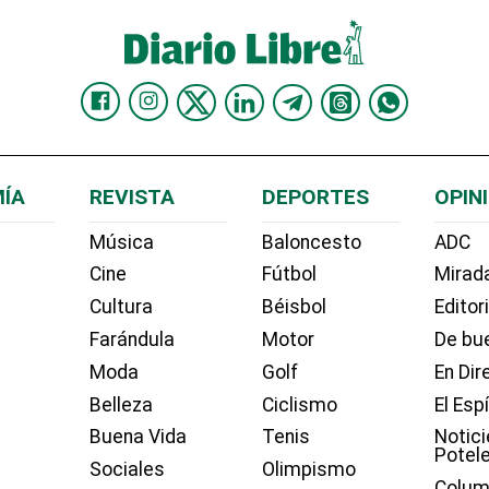
ÍA
REVISTA
DEPORTES
OPIN
Música
Baloncesto
ADC
Cine
Fútbol
Mirada
Cultura
Béisbol
Editor
Farándula
Motor
De bue
Moda
Golf
En Dir
Belleza
Ciclismo
El Esp
Buena Vida
Tenis
Notici
Potel
Sociales
Olimpismo
Colum