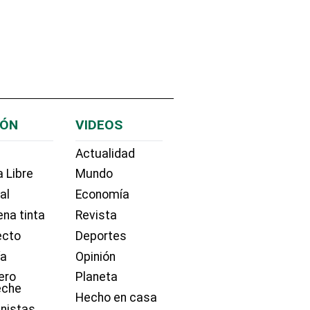
IÓN
VIDEOS
Actualidad
 Libre
Mundo
ial
Economía
na tinta
Revista
ecto
Deportes
ía
Opinión
ero
Planeta
eche
Hecho en casa
nistas