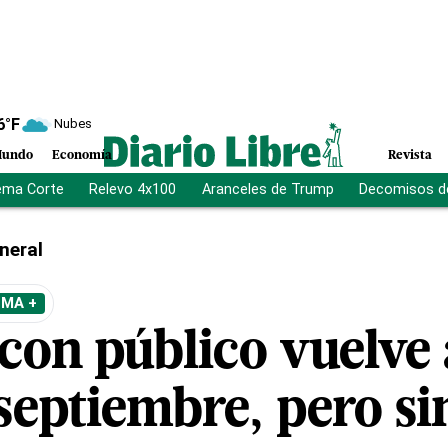
6
°F
Nubes
undo
Economía
Revista
ema Corte
Relevo 4x100
Aranceles de Trump
Decomisos d
neral
EMA +
 con público vuelve 
septiembre, pero si