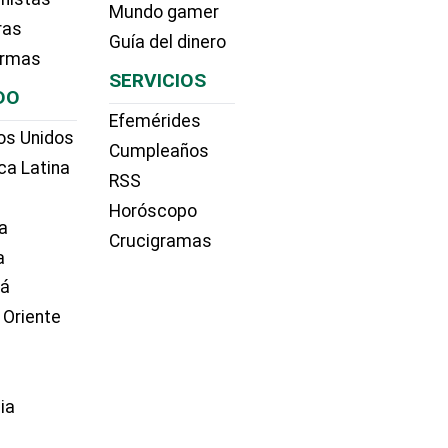
Mundo gamer
ras
Guía del dinero
irmas
SERVICIOS
DO
Efemérides
os Unidos
Cumpleaños
ca Latina
RSS
Horóscopo
a
Crucigramas
a
dá
 Oriente
ia
e