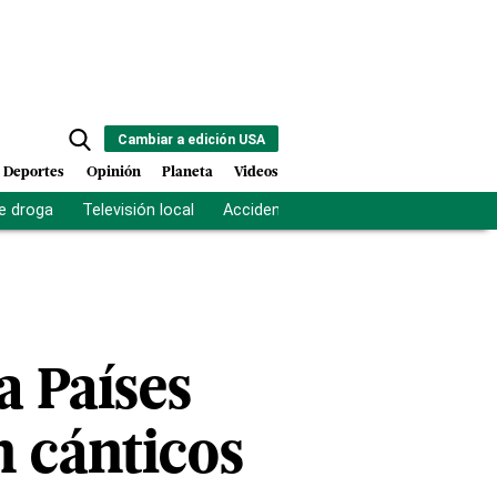
Cambiar a edición USA
Deportes
Opinión
Planeta
Videos
e droga
Televisión local
Accidente Los Ríos
Fuerza antipand
a Países
n cánticos