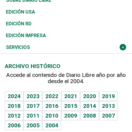
Mundo
SOBRE DIARIO LIBRE
Reportajes
África
Vivienda
Buena Vida
Ciclismo
En Directo
Tecnología
Economía
EDICIÓN USA
Ocenanía
Telecom.
Sociales
Tenis
El Espía
Historia
Revista
EDICIÓN RD
Caribe
Global y variable
Novedades
Olimpismo
Noticiero Poteleche
Martes de tecnología
Deportes
EDICIÓN IMPRESA
Resto del mundo
Economía personal
Podcast Arte Libre
Más deportes
Columnistas
Cambio climático
Opinión
SERVICIOS
Macroeconomía
Mi mascota
Resultados deportivos
Lecturas
Planeta
Efemérides
ARCHIVO HISTÓRICO
Hablando con el pediatra
Línea de hit
Más firmas
Hecho en casa
Cumpleaños
Accede al contenido de Diario Libre año por año
desde el 2004.
Diario de nutrición
BRV
Mundo gamer
RSS
Vida y familia
TBT Deportivo
Guía del dinero
Horóscopos
2024
2023
2022
2021
2020
2019
Eñe
2018
2017
2016
2015
2014
2013
Crucigramas
2012
2011
2010
2009
2008
2007
Celebrando la vida
2006
2005
2004
Sin complejos