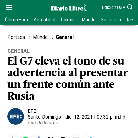
Edición USA
Última Hora
Actualidad
Política
Mundo
Economía
Revis
Portada
Mundo
General
GENERAL
El G7 eleva el tono de su
advertencia al presentar
un frente común ante
Rusia
EFE
Santo Domingo
- dic. 12, 2021 | 07:32 p. m.
|
5
min de lectura