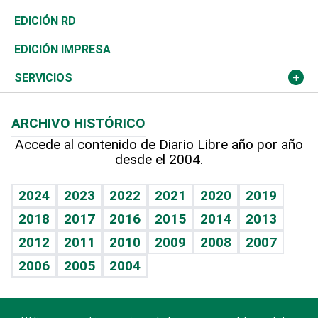
Ocenanía
Telecom.
Sociales
Tenis
El Espía
Historia
Revista
EDICIÓN RD
Caribe
Global y variable
Novedades
Olimpismo
Noticiero Poteleche
Martes de tecnología
Deportes
EDICIÓN IMPRESA
Resto del mundo
Economía personal
Podcast Arte Libre
Más deportes
Columnistas
Cambio climático
Opinión
SERVICIOS
Macroeconomía
Mi mascota
Resultados deportivos
Lecturas
Planeta
Efemérides
ARCHIVO HISTÓRICO
Hablando con el pediatra
Línea de hit
Más firmas
Hecho en casa
Cumpleaños
Accede al contenido de Diario Libre año por año
desde el 2004.
Diario de nutrición
BRV
Mundo gamer
RSS
Vida y familia
TBT Deportivo
Guía del dinero
Horóscopos
2024
2023
2022
2021
2020
2019
Eñe
2018
2017
2016
2015
2014
2013
Crucigramas
2012
2011
2010
2009
2008
2007
Celebrando la vida
2006
2005
2004
Sin complejos
En pocas palabras