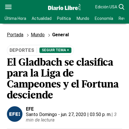
Edición USA
Última Hora
Actualidad
Política
Mundo
Economía
Revis
Portada
Mundo
General
DEPORTES
SEGUIR TEMA +
El Gladbach se clasifica
para la Liga de
Campeones y el Fortuna
desciende
EFE
Santo Domingo
- jun. 27, 2020 | 03:50 p. m.
|
3
min de lectura