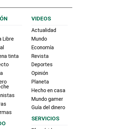
IÓN
VIDEOS
Actualidad
 Libre
Mundo
ial
Economía
na tinta
Revista
ecto
Deportes
ía
Opinión
ero
Planeta
eche
Hecho en casa
nistas
Mundo gamer
ras
Guía del dinero
irmas
SERVICIOS
DO