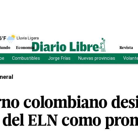
6
°F
Lluvia Ligera
undo
Economía
Revista
ibe
Combustibles
Jorge Frías
Nuevas provincias
Volant
neral
rno colombiano des
s del ELN como pro