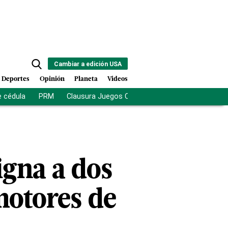
Cambiar a edición USA
Deportes
Opinión
Planeta
Videos
e cédula
PRM
Clausura Juegos Centroamericanos
De la Es
igna a dos
motores de