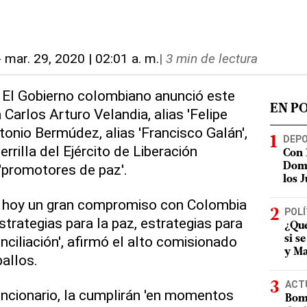
-
mar. 29, 2020 | 02:01 a. m.
|
3 min de lectura
 El Gobierno colombiano anunció este
EN P
Carlos Arturo Velandia, alias 'Felipe
tonio Bermúdez, alias 'Francisco Galán',
DEP
rrilla del Ejército de Liberación
Con 
'promotores de paz'.
Domi
los 
n hoy un gran compromiso con Colombia
POLÍ
strategias para la paz, estrategias para
¿Qué
onciliación', afirmó el alto comisionado
si s
y Ma
allos.
ACT
funcionario, la cumplirán 'en momentos
Bomb