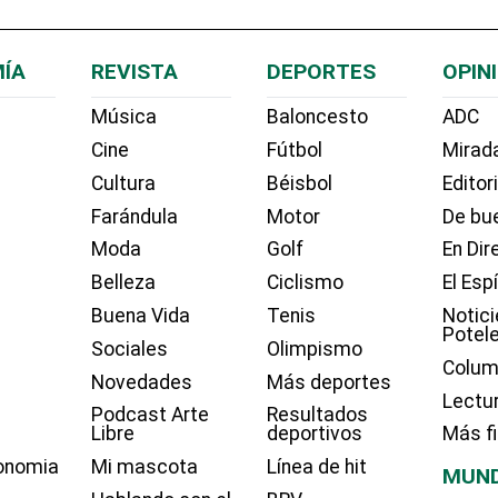
ÍA
REVISTA
DEPORTES
OPIN
Música
Baloncesto
ADC
Cine
Fútbol
Mirada
Cultura
Béisbol
Editor
Farándula
Motor
De bue
Moda
Golf
En Dir
Belleza
Ciclismo
El Esp
Buena Vida
Tenis
Notici
Potel
Sociales
Olimpismo
Colum
Novedades
Más deportes
Lectu
Podcast Arte
Resultados
Libre
deportivos
Más f
onomia
Mi mascota
Línea de hit
MUN