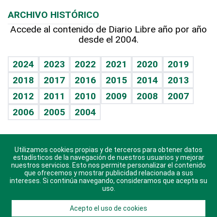
Macroeconomía
Mi mascota
Resultados deportivos
Columnistas
Planeta
Efemérides
ARCHIVO HISTÓRICO
Hablando con el pediatra
Línea de hit
Lecturas
Hecho en casa
Cumpleaños
Accede al contenido de Diario Libre año por año
desde el 2004.
Diario de nutrición
BRV
Más firmas
Mundo gamer
RSS
Vida y familia
TBT Deportivo
Guía del dinero
Horóscopos
2024
2023
2022
2021
2020
2019
Eñe
2018
2017
2016
2015
2014
2013
Juegos
2012
2011
2010
2009
2008
2007
Celebrando la vida
2006
2005
2004
Sin complejos
En pocas palabras
Utilizamos cookies propias y de terceros para obtener datos
Descarga nuestras aplicaciones para Android, iOS y
Escuchando al corazón
estadísticos de la navegación de nuestros usuarios y mejorar
sistema Huawei.
nuestros servicios. Esto nos permite personalizar el contenido
que ofrecemos y mostrar publicidad relacionada a sus
Economía Personal
intereses. Si continúa navegando, consideramos que acepta su
uso.
Consulta Libre
Acepto el uso de cookies