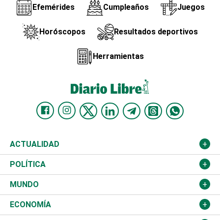
Efemérides
Cumpleaños
Juegos
Horóscopos
Resultados deportivos
Herramientas
ACTUALIDAD
Nacional
POLÍTICA
Ciudad
Partidos
MUNDO
Educación
JCE
Estados Unidos
ECONOMÍA