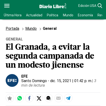
Edición USA
Última Hora
Actualidad
Política
Mundo
Economía
Revis
Portada
Mundo
General
GENERAL
El Granada, a evitar la
segunda campanada de
un modesto jienense
EFE
Santo Domingo
- dic. 15, 2021 | 01:42 p. m.
|
3
min de lectura