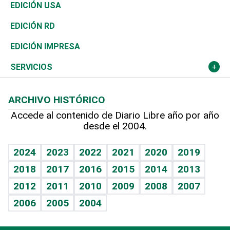
Reportajes
África
Vivienda
Buena Vida
Ciclismo
En Directo
Tecnología
Economía
EDICIÓN USA
Ocenanía
Telecom.
Sociales
Tenis
El Espía
Historia
Revista
EDICIÓN RD
Caribe
Global y variable
Novedades
Olimpismo
Noticiero Poteleche
Martes de tecnología
Deportes
EDICIÓN IMPRESA
Resto del mundo
Economía personal
Podcast Arte Libre
Más deportes
Columnistas
Cambio climático
Opinión
SERVICIOS
Macroeconomía
Mi mascota
Resultados deportivos
Lecturas
Planeta
Efemérides
ARCHIVO HISTÓRICO
Hablando con el pediatra
Línea de hit
Más firmas
Hecho en casa
Cumpleaños
Accede al contenido de Diario Libre año por año
desde el 2004.
Diario de nutrición
BRV
Mundo gamer
RSS
Vida y familia
TBT Deportivo
Guía del dinero
Horóscopos
2024
2023
2022
2021
2020
2019
Eñe
2018
2017
2016
2015
2014
2013
Crucigramas
2012
2011
2010
2009
2008
2007
Celebrando la vida
2006
2005
2004
Sin complejos
En pocas palabras