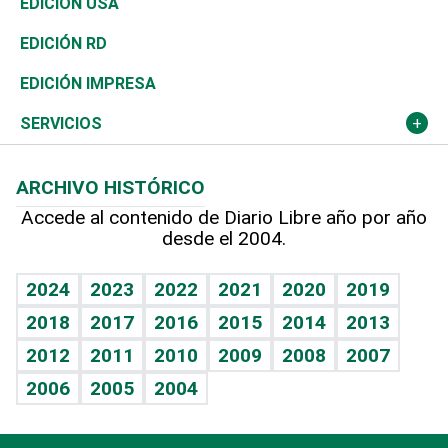
Ciclismo
En Directo
Tecnología
Economía
EDICIÓN USA
Ocenanía
Telecom.
Sociales
Tenis
Frente al Statu Quo
Historia
Revista
EDICIÓN RD
Caribe
Global y variable
Novedades
Olimpismo
El Espía
Martes de tecnología
Deportes
EDICIÓN IMPRESA
Resto del mundo
Economía personal
Podcast Arte Libre
Más deportes
Noticiero Poteleche
Cambio climático
Opinión
SERVICIOS
Macroeconomía
Mi mascota
Resultados deportivos
Columnistas
Planeta
Efemérides
ARCHIVO HISTÓRICO
Hablando con el pediatra
Línea de hit
Lecturas
Hecho en casa
Cumpleaños
Accede al contenido de Diario Libre año por año
desde el 2004.
Diario de nutrición
BRV
Más firmas
Mundo gamer
RSS
Vida y familia
TBT Deportivo
Guía del dinero
Horóscopos
2024
2023
2022
2021
2020
2019
Eñe
2018
2017
2016
2015
2014
2013
Juegos
2012
2011
2010
2009
2008
2007
Celebrando la vida
2006
2005
2004
Sin complejos
En pocas palabras