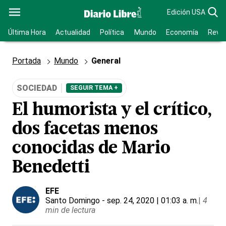
Edición USA
Última Hora
Actualidad
Política
Mundo
Economía
Revis
Portada
Mundo
General
SOCIEDAD
SEGUIR TEMA +
El humorista y el crítico,
dos facetas menos
conocidas de Mario
Benedetti
EFE
Santo Domingo
- sep. 24, 2020 | 01:03 a. m.
|
4
min de lectura