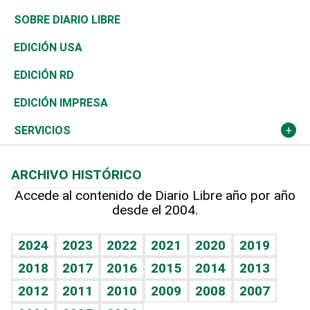
José Boquete
Asia
Consumo
Belleza
Golf
De buena tinta
Clima
Mundo
SOBRE DIARIO LIBRE
Reportajes
África
Vivienda
Buena Vida
Ciclismo
En Directo
Tecnología
Economía
EDICIÓN USA
Ocenanía
Telecom.
Sociales
Tenis
El Espía
Historia
Revista
EDICIÓN RD
Caribe
Global y variable
Novedades
Olimpismo
Noticiero Poteleche
Martes de tecnología
Deportes
EDICIÓN IMPRESA
Resto del mundo
Economía personal
Podcast Arte Libre
Más deportes
Columnistas
Cambio climático
Opinión
SERVICIOS
Macroeconomía
Mi mascota
Resultados deportivos
Lecturas
Planeta
Efemérides
ARCHIVO HISTÓRICO
Hablando con el pediatra
Línea de hit
Más firmas
Hecho en casa
Cumpleaños
Accede al contenido de Diario Libre año por año
desde el 2004.
Diario de nutrición
BRV
Mundo gamer
RSS
Vida y familia
TBT Deportivo
Guía del dinero
Horóscopos
2024
2023
2022
2021
2020
2019
Eñe
2018
2017
2016
2015
2014
2013
Juegos
2012
2011
2010
2009
2008
2007
Celebrando la vida