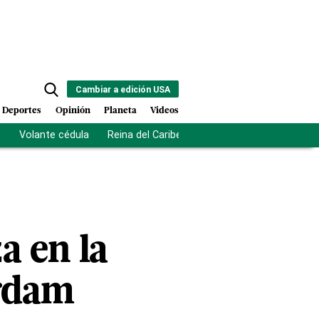
Cambiar a edición USA
Deportes
Opinión
Planeta
Videos
s
Volante cédula
Reina del Caribe
Clausura Juegos Centro
a en la
erdam