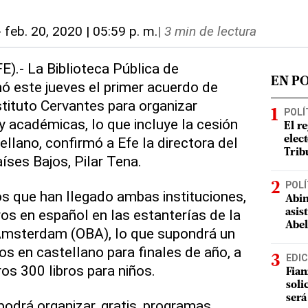
-
feb. 20, 2020 | 05:59 p. m.
|
3 min de lectura
).- La Biblioteca Pública de
EN P
 este jueves el primer acuerdo de
stituto Cervantes para organizar
POLÍ
y académicas, lo que incluye la cesión
El r
ellano, confirmó a Efe la directora del
elect
Trib
íses Bajos, Pilar Tena.
POLÍ
os que han llegado ambas instituciones,
Abin
ros en español en las estanterías de la
asis
Abel
Amsterdam (OBA), lo que supondrá un
os en castellano para finales de año, a
EDIC
os 300 libros para niños.
Fian
soli
será
odrá organizar, gratis, programas