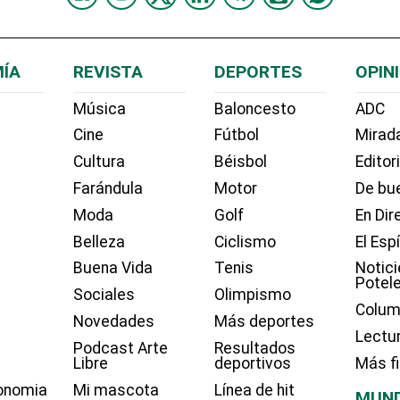
ÍA
REVISTA
DEPORTES
OPIN
Música
Baloncesto
ADC
Cine
Fútbol
Mirada
Cultura
Béisbol
Editor
Farándula
Motor
De bue
Moda
Golf
En Dir
Belleza
Ciclismo
El Esp
Buena Vida
Tenis
Notici
Potel
Sociales
Olimpismo
Colum
Novedades
Más deportes
Lectu
Podcast Arte
Resultados
Libre
deportivos
Más f
onomia
Mi mascota
Línea de hit
MUN