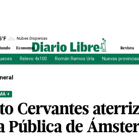
6
°F
Nubes Dispersas
undo
Economía
Revista
jueces
Relevo 4x100
Román Ramos Uría
Nuevas provincia
neral
MA +
uto Cervantes aterriz
ca Pública de Ámst