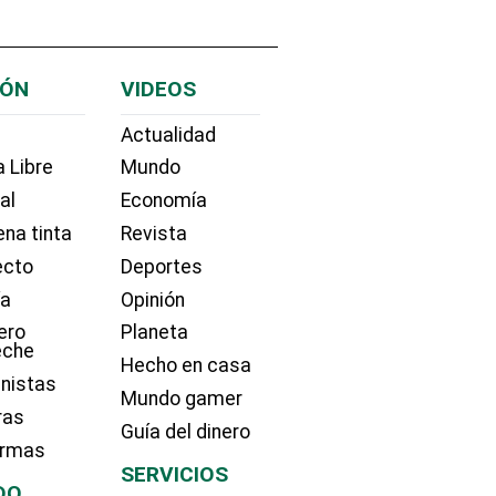
IÓN
VIDEOS
Actualidad
 Libre
Mundo
ial
Economía
na tinta
Revista
ecto
Deportes
ía
Opinión
ero
Planeta
eche
Hecho en casa
nistas
Mundo gamer
ras
Guía del dinero
irmas
SERVICIOS
DO