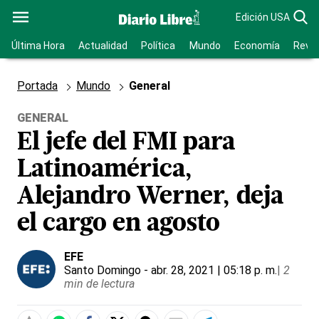
Edición USA
Última Hora
Actualidad
Política
Mundo
Economía
Revis
Portada
Mundo
General
GENERAL
El jefe del FMI para
Latinoamérica,
Alejandro Werner, deja
el cargo en agosto
EFE
Santo Domingo
- abr. 28, 2021 | 05:18 p. m.
|
2
min de lectura