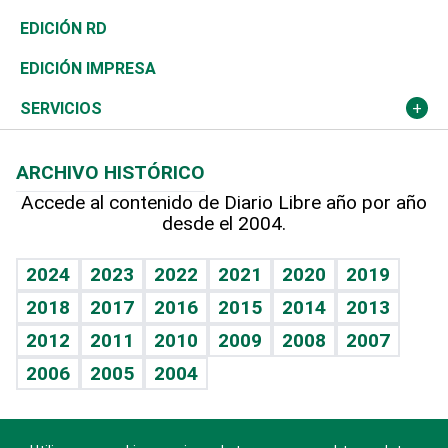
Ocenanía
Telecom.
Sociales
Tenis
El Espía
Historia
Revista
EDICIÓN RD
Caribe
Global y variable
Novedades
Olimpismo
Noticiero Poteleche
Martes de tecnología
Deportes
EDICIÓN IMPRESA
Resto del mundo
Economía personal
Podcast Arte Libre
Más deportes
Columnistas
Cambio climático
Opinión
SERVICIOS
Macroeconomía
Mi mascota
Resultados deportivos
Lecturas
Planeta
Efemérides
ARCHIVO HISTÓRICO
Hablando con el pediatra
Línea de hit
Más firmas
Hecho en casa
Cumpleaños
Accede al contenido de Diario Libre año por año
desde el 2004.
Diario de nutrición
BRV
Mundo gamer
RSS
Vida y familia
TBT Deportivo
Guía del dinero
Horóscopos
2024
2023
2022
2021
2020
2019
Eñe
2018
2017
2016
2015
2014
2013
Crucigramas
2012
2011
2010
2009
2008
2007
Celebrando la vida
2006
2005
2004
Sin complejos
En pocas palabras