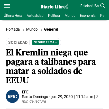
Edición USA
Última Hora
Actualidad
Política
Mundo
Economía
Revis
Portada
Mundo
General
SOCIEDAD
SEGUIR TEMA +
El Kremlin niega que
pagara a talibanes para
matar a soldados de
EEUU
EFE
Santo Domingo
- jun. 29, 2020 | 11:14 a. m.
|
2
min de lectura