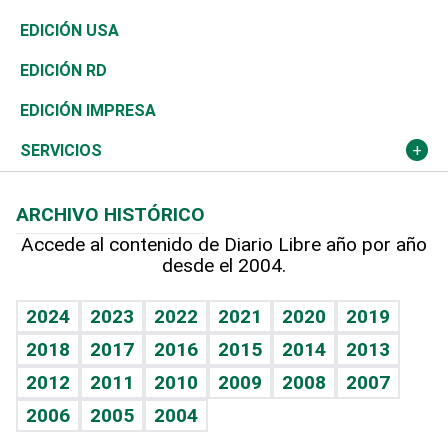
Reportajes
África
Vivienda
Buena Vida
Ciclismo
En Directo
Tecnología
Economía
EDICIÓN USA
Ocenanía
Telecom.
Sociales
Tenis
El Espía
Historia
Revista
EDICIÓN RD
Caribe
Global y variable
Novedades
Olimpismo
Noticiero Poteleche
Martes de tecnología
Deportes
EDICIÓN IMPRESA
Resto del mundo
Economía personal
Podcast Arte Libre
Más deportes
Columnistas
Cambio climático
Opinión
SERVICIOS
Macroeconomía
Mi mascota
Resultados deportivos
Lecturas
Planeta
Efemérides
ARCHIVO HISTÓRICO
Hablando con el pediatra
Línea de hit
Más firmas
Hecho en casa
Cumpleaños
Accede al contenido de Diario Libre año por año
desde el 2004.
Diario de nutrición
BRV
Mundo gamer
RSS
Vida y familia
TBT Deportivo
Guía del dinero
Horóscopos
2024
2023
2022
2021
2020
2019
Eñe
2018
2017
2016
2015
2014
2013
Crucigramas
2012
2011
2010
2009
2008
2007
Celebrando la vida
2006
2005
2004
Sin complejos