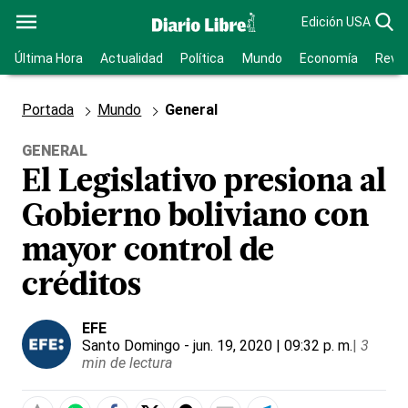
Edición USA
Última Hora
Actualidad
Política
Mundo
Economía
Revis
Portada
Mundo
General
GENERAL
El Legislativo presiona al
Gobierno boliviano con
mayor control de
créditos
EFE
Santo Domingo
- jun. 19, 2020 | 09:32 p. m.
|
3
min de lectura