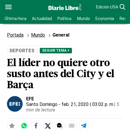
Edición USA
Última Hora
Actualidad
Política
Mundo
Economía
Revis
Portada
Mundo
General
DEPORTES
SEGUIR TEMA +
El líder no quiere otro
susto antes del City y el
Barça
EFE
Santo Domingo
- feb. 21, 2020 | 03:02 p. m.
|
5
min de lectura