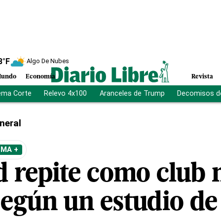
8
°F
Algo De Nubes
undo
Economía
Revista
ema Corte
Relevo 4x100
Aranceles de Trump
Decomisos d
neral
EMA +
d repite como club
 según un estudio 