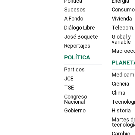
Política
Energía
Sucesos
Consumo
A Fondo
Vivienda
Diálogo Libre
Telecom.
José Boquete
Global y
variable
Reportajes
Macroec
POLÍTICA
PLANET
Partidos
Medioam
JCE
Ciencia
TSE
Clima
Congreso
Nacional
Tecnolog
Gobierno
Historia
Martes d
tecnologí
Cambio