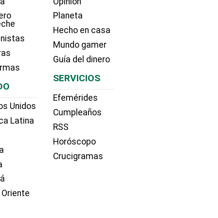
ía
Opinión
ero
Planeta
eche
Hecho en casa
nistas
Mundo gamer
ras
Guía del dinero
irmas
SERVICIOS
DO
Efemérides
os Unidos
Cumpleaños
ca Latina
RSS
Horóscopo
a
Crucigramas
a
dá
 Oriente