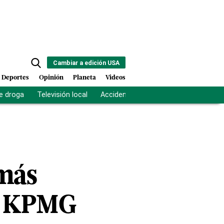
Cambiar a edición USA
Deportes
Opinión
Planeta
Videos
e droga
Televisión local
Accidente Los Ríos
Fuerza antipand
 más
de KPMG