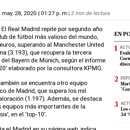
-
may. 28, 2020 | 01:27 p. m.
|
2 min de lectura
 El Real Madrid repite por segundo año
EN P
lub de fútbol más valioso del mundo,
 euros, superando al Manchester United
ACT
na (3.193), que recupera la tercera
Eval
 del Bayern de Múnich, según el informe
Corte
disc
20’ elaborado por la consultora KPMG.
DEP
también se encuentra otro equipo
Mari
co de Madrid, que supera los mil
"Cor
aloración (1.197). Además, se destaca
ACT
is equipos más importantes de la
Los
ix’, en el ‘top-10’.
34 %
ta el Madrid en su página web, indica