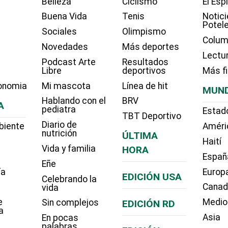
Belleza
Ciclismo
El Esp
Buena Vida
Tenis
Notici
Potel
Sociales
Olimpismo
Colum
Novedades
Más deportes
Lectu
Podcast Arte
Resultados
Libre
deportivos
Más f
onomia
Mi mascota
Línea de hit
MUN
Hablando con el
BRV
A
pediatra
Estad
TBT Deportivo
Diario de
biente
Améri
nutrición
ÚLTIMA
Haití
Vida y familia
HORA
Españ
Eñe
ía
Europ
EDICIÓN USA
Celebrando la
Cana
vida
e
Medio
Sin complejos
EDICIÓN RD
a
Asia
En pocas
palabras