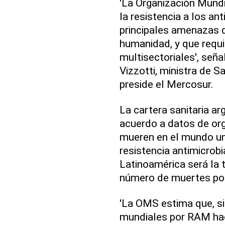
'La Organización Mund
la resistencia a los an
principales amenazas d
humanidad, y que requ
multisectoriales', seña
Vizzotti, ministra de 
preside el Mercosur.
La cartera sanitaria a
acuerdo a datos de or
mueren en el mundo un
resistencia antimicrob
Latinoamérica será la 
número de muertes por
'La OMS estima que, si
mundiales por RAM hac