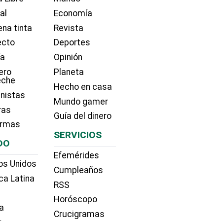
ial
Economía
na tinta
Revista
ecto
Deportes
ía
Opinión
ero
Planeta
eche
Hecho en casa
nistas
Mundo gamer
ras
Guía del dinero
irmas
SERVICIOS
DO
Efemérides
os Unidos
Cumpleaños
ca Latina
RSS
Horóscopo
a
Crucigramas