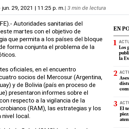
-
jun. 29, 2021 | 11:25 p. m.
|
3 min de lectura
FE).- Autoridades sanitarias del
EN P
este martes con el objetivo de
gia que permita a los países del bloque
ACT
de forma conjunta el problema de la
Los 
óticos.
publ
la E
es oficiales, en el encuentro
ACT
cuatro socios del Mercosur (Argentina,
Ases
uay) y de Bolivia (país en proceso de
dist
comu
ue) presentaron informes sobre el
con respecto a la vigilancia de la
ACT
icrobianos (RAM), las estrategias y los
El t
piez
 nivel local.
aten