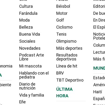
Cultura
Béisbol
Editor
Farándula
Motor
De bue
Moda
Golf
En Dir
Belleza
Ciclismo
El Esp
Buena Vida
Tenis
Notici
Potel
Sociales
Olimpismo
Colum
Novedades
Más deportes
Lectu
Podcast Arte
Resultados
Libre
deportivos
Más f
onomia
Mi mascota
Línea de hit
MUN
Hablando con el
BRV
A
pediatra
Estad
TBT Deportivo
Diario de
biente
Améri
nutrición
ÚLTIMA
Haití
Vida y familia
HORA
Españ
Eñe