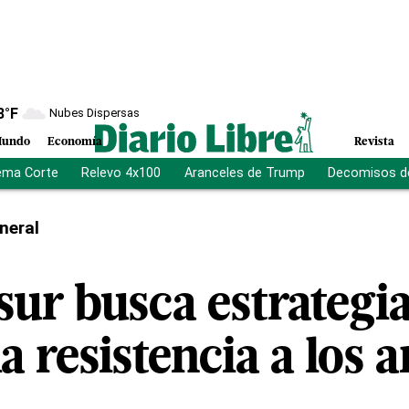
8
°F
Nubes Dispersas
undo
Economía
Revista
ema Corte
Relevo 4x100
Aranceles de Trump
Decomisos d
neral
sur busca estrategi
a resistencia a los a