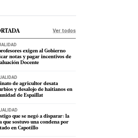
Ver todos
ORTADA
UALIDAD
profesores exigen al Gobierno
icar notas y pagar incentivos de
valuación Docente
UALIDAD
inato de agricultor desata
urbios y desalojo de haitianos en
nidad de Espaillat
UALIDAD
estigo que se negó a disparar: la
a que sostuvo una condena por
tado en Capotillo