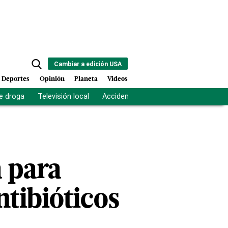
Cambiar a edición USA
Deportes
Opinión
Planeta
Videos
e droga
Televisión local
Accidente Los Ríos
Fuerza antipand
a para
ntibióticos