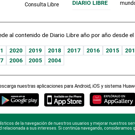
DIARIO LIBRE
mund
Consulta Libre
de al contenido de Diario Libre año por año desde el
1
2020
2019
2018
2017
2016
2015
201
7
2006
2005
2004
escarga nuestras aplicaciones para Android, iOS y sistema Huawe
ísticos de la navegación de nuestros usuarios y mejorar nuestros ser
ario Libre, todos los derechos reservados. Consulta el
Aviso Le
d relacionada a sus intereses. Si continúa navegando, consideramos 
en
Contacto
con nosotros y conoce más sobre
Diario Libre