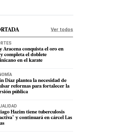
Ver todos
ORTADA
ORTES
y Aracena conquista el oro en
 y completa el doblete
nicano en el karate
NOMÍA
n Díaz plantea la necesidad de
lsar reformas para fortalecer la
rsión pública
UALIDAD
iago Hazim tiene tuberculosis
activa" y continuará en cárcel Las
as