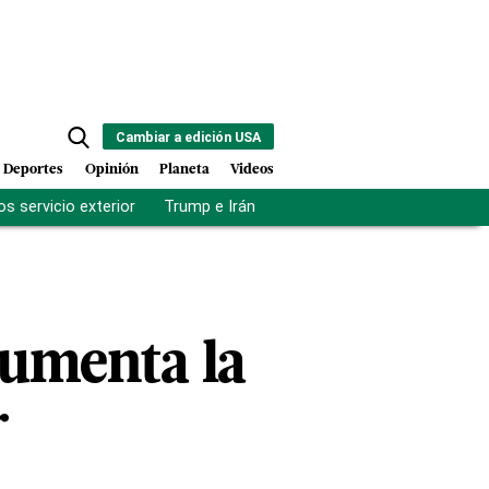
Cambiar a edición USA
Deportes
Opinión
Planeta
Videos
s servicio exterior
Trump e Irán
Fuerza antipandillas Haití
 aumenta la
r