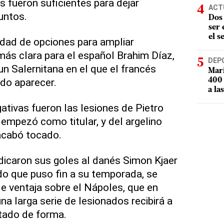
s fueron suficientes para dejar
ACT
untos.
Dos 
ser
el s
dad de opciones para ampliar
 más clara para el español Brahim Díaz,
DEP
un Salernitana en el que el francés
Mari
do aparecer.
400 
a la
ativas fueron las lesiones de Pietro
 empezó como titular, y del argelino
acabó tocado.
dicaron sus goles al danés Simon Kjaer
ado que puso fin a su temporada, se
de ventaja sobre el Nápoles, que en
a larga serie de lesionados recibirá a
tado de forma.