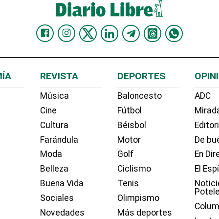
ÍA
REVISTA
DEPORTES
OPIN
Música
Baloncesto
ADC
Cine
Fútbol
Mirada
Cultura
Béisbol
Editor
Farándula
Motor
De bue
Moda
Golf
En Dir
Belleza
Ciclismo
El Esp
Buena Vida
Tenis
Notici
Potel
Sociales
Olimpismo
Colum
Novedades
Más deportes