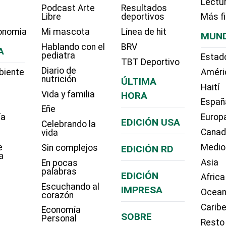
Lectu
Podcast Arte
Resultados
Libre
deportivos
Más f
onomia
Mi mascota
Línea de hit
MUN
Hablando con el
BRV
A
pediatra
Estad
TBT Deportivo
Diario de
biente
Améri
nutrición
ÚLTIMA
Haití
Vida y familia
HORA
Españ
Eñe
ía
Europ
EDICIÓN USA
Celebrando la
Cana
vida
e
Medio
Sin complejos
EDICIÓN RD
a
Asia
En pocas
palabras
EDICIÓN
Africa
Escuchando al
IMPRESA
Ocean
corazón
Carib
Economía
SOBRE
Personal
Resto