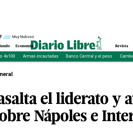
F
Muy Nuboso
undo
Economía
Revista
vo 4x100
Armas incautadas
Banco Central y el peso
Cambio
neral
asalta el liderato y
obre Nápoles e Inte