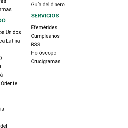
ras
Guía del dinero
irmas
SERVICIOS
DO
Efemérides
os Unidos
Cumpleaños
ca Latina
RSS
Horóscopo
a
Crucigramas
a
dá
 Oriente
ia
e
 del