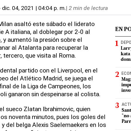
-
dic. 04, 2021 | 04:04 p. m.
|
2 min de lectura
Milan asaltó este sábado el liderato
EN P
A italiana, al doblegar por 2-0 al
, y aumentó la presión sobre el
DEP
nar al Atalanta para recuperar la
Larr
r, tercero, que visita al Roma.
kata
domi
dental partido con el Liverpool, en el
ECO
opeo del Atlético Madrid, se juega el
Magí
final de la Liga de Campeones, los
impu
inve
li ganaron sin despeinarse al colista.
ACT
del sueco Zlatan Ibrahimovic, quien
Sant
 los noventa minutos, pues los goles del
"no 
Parr
 y del belga Alexis Saelemaekers en los