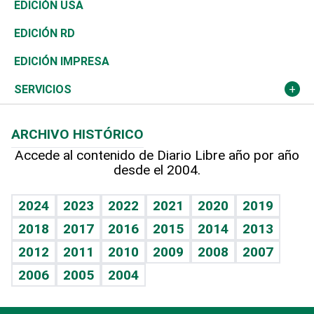
África
Vivienda
Buena Vida
Ciclismo
En Directo
Tecnología
Economía
EDICIÓN USA
Ocenanía
Telecom.
Sociales
Tenis
El Espía
Historia
Revista
EDICIÓN RD
Caribe
Global y variable
Novedades
Olimpismo
Noticiero Poteleche
Martes de tecnología
Deportes
EDICIÓN IMPRESA
Resto del mundo
Economía personal
Podcast Arte Libre
Más deportes
Columnistas
Cambio climático
Opinión
SERVICIOS
Macroeconomía
Mi mascota
Resultados deportivos
Lecturas
Planeta
Efemérides
ARCHIVO HISTÓRICO
Hablando con el pediatra
Línea de hit
Más firmas
Hecho en casa
Cumpleaños
Accede al contenido de Diario Libre año por año
desde el 2004.
Diario de nutrición
BRV
Mundo gamer
RSS
Vida y familia
TBT Deportivo
Guía del dinero
Horóscopos
2024
2023
2022
2021
2020
2019
Eñe
2018
2017
2016
2015
2014
2013
Crucigramas
2012
2011
2010
2009
2008
2007
Celebrando la vida
2006
2005
2004
Sin complejos
En pocas palabras