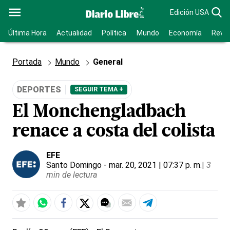
Edición USA
Última Hora
Actualidad
Política
Mundo
Economía
Revis
Portada
Mundo
General
DEPORTES
SEGUIR TEMA +
El Monchengladbach
renace a costa del colista
EFE
Santo Domingo
- mar. 20, 2021 | 07:37 p. m.
|
3
min de lectura