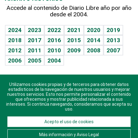
Hablando con el pediatra
Línea de hit
Más firmas
Hecho en casa
Cumpleaños
Accede al contenido de Diario Libre año por año
desde el 2004.
Diario de nutrición
BRV
Mundo gamer
RSS
Vida y familia
TBT Deportivo
Guía del dinero
Horóscopos
2024
2023
2022
2021
2020
2019
Eñe
2018
2017
2016
2015
2014
2013
Crucigramas
2012
2011
2010
2009
2008
2007
Celebrando la vida
2006
2005
2004
Sin complejos
En pocas palabras
Utilizamos cookies propias y de terceros para obtener datos
Descarga nuestras aplicaciones para Android, iOS y
Escuchando al corazón
estadísticos de la navegación de nuestros usuarios y mejorar
sistema Huawei.
nuestros servicios. Esto nos permite personalizar el contenido
que ofrecemos y mostrar publicidad relacionada a sus
Economía Personal
intereses. Si continúa navegando, consideramos que acepta su
uso.
Consulta Libre
Acepto el uso de cookies
© 2021 Diario Libre, todos los derechos reservados.
Consulta el
Aviso Legal
. Ponte en
Contacto
con
Más información y Aviso Legal