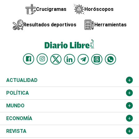
Crucigramas
Horóscopos
Resultados deportivos
Herramientas
ACTUALIDAD
Nacional
POLÍTICA
Ciudad
Partidos
MUNDO
Educación
JCE
Estados Unidos
ECONOMÍA
Salud
TSE
América Latina
Finanzas
REVISTA