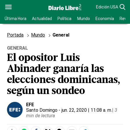
Edición USA
Última Hora
Actualidad
Política
Mundo
Economía
Revis
Portada
Mundo
General
GENERAL
El opositor Luis
Abinader ganaría las
elecciones dominicanas,
según un sondeo
EFE
Santo Domingo
- jun. 22, 2020 | 11:08 a. m.
|
3
min de lectura