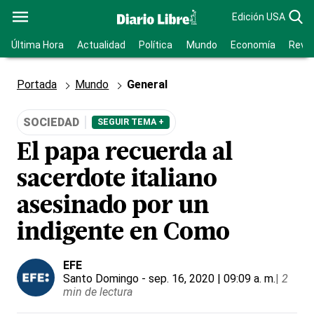
Edición USA
Última Hora
Actualidad
Política
Mundo
Economía
Revis
Portada
Mundo
General
SOCIEDAD
SEGUIR TEMA +
El papa recuerda al
sacerdote italiano
asesinado por un
indigente en Como
EFE
Santo Domingo
- sep. 16, 2020 | 09:09 a. m.
|
2
min de lectura