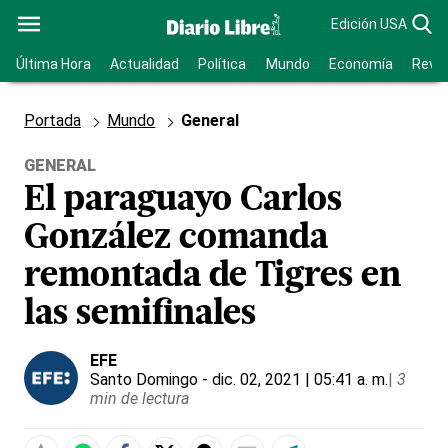
Edición USA
Última Hora
Actualidad
Política
Mundo
Economía
Revis
Portada
Mundo
General
GENERAL
El paraguayo Carlos
González comanda
remontada de Tigres en
las semifinales
EFE
Santo Domingo
- dic. 02, 2021 | 05:41 a. m.
|
3
min de lectura