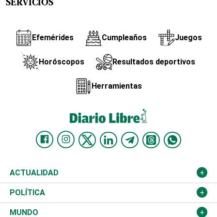
SERVICIOS
Efemérides
Cumpleaños
Juegos
Horóscopos
Resultados deportivos
Herramientas
ACTUALIDAD
Nacional
POLÍTICA
Ciudad
Partidos
MUNDO