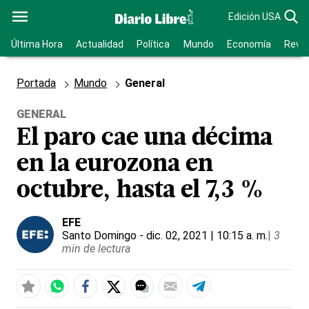
Edición USA
Última Hora
Actualidad
Política
Mundo
Economía
Revis
Portada
Mundo
General
GENERAL
El paro cae una décima
en la eurozona en
octubre, hasta el 7,3 %
EFE
Santo Domingo
- dic. 02, 2021 | 10:15 a. m.
|
3
min de lectura