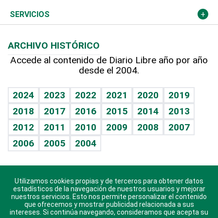
Resto del mundo
Economía personal
Podcast Arte Libre
Más deportes
Columnistas
Cambio climático
Opinión
SERVICIOS
Macroeconomía
Mi mascota
Resultados deportivos
Lecturas
Planeta
Efemérides
ARCHIVO HISTÓRICO
Hablando con el pediatra
Línea de hit
Más firmas
Hecho en casa
Cumpleaños
Accede al contenido de Diario Libre año por año
desde el 2004.
Diario de nutrición
BRV
Mundo gamer
RSS
Vida y familia
TBT Deportivo
Guía del dinero
Horóscopos
2024
2023
2022
2021
2020
2019
Eñe
2018
2017
2016
2015
2014
2013
Juegos
2012
2011
2010
2009
2008
2007
Celebrando la vida
2006
2005
2004
Sin complejos
En pocas palabras
Utilizamos cookies propias y de terceros para obtener datos
Descarga nuestras aplicaciones para Android, iOS y
Escuchando al corazón
estadísticos de la navegación de nuestros usuarios y mejorar
sistema Huawei.
nuestros servicios. Esto nos permite personalizar el contenido
que ofrecemos y mostrar publicidad relacionada a sus
Economía Personal
intereses. Si continúa navegando, consideramos que acepta su