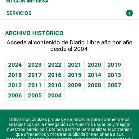
El Espía
Martes de tecnología
Deportes
EDICIÓN IMPRESA
Resto del mundo
Economía personal
Podcast Arte Libre
Más deportes
Noticiero Poteleche
Cambio climático
Opinión
SERVICIOS
Macroeconomía
Mi mascota
Resultados deportivos
Columnistas
Planeta
Efemérides
ARCHIVO HISTÓRICO
Hablando con el pediatra
Línea de hit
Lecturas
Hecho en casa
Cumpleaños
Accede al contenido de Diario Libre año por año
desde el 2004.
Diario de nutrición
BRV
Más firmas
Mundo gamer
RSS
Vida y familia
TBT Deportivo
Guía del dinero
Horóscopos
2024
2023
2022
2021
2020
2019
Eñe
2018
2017
2016
2015
2014
2013
Juegos
2012
2011
2010
2009
2008
2007
Celebrando la vida
2006
2005
2004
Sin complejos
En pocas palabras
Utilizamos cookies propias y de terceros para obtener datos
Descarga nuestras aplicaciones para Android, iOS y
Escuchando al corazón
estadísticos de la navegación de nuestros usuarios y mejorar
sistema Huawei.
nuestros servicios. Esto nos permite personalizar el contenido
que ofrecemos y mostrar publicidad relacionada a sus
Economía Personal