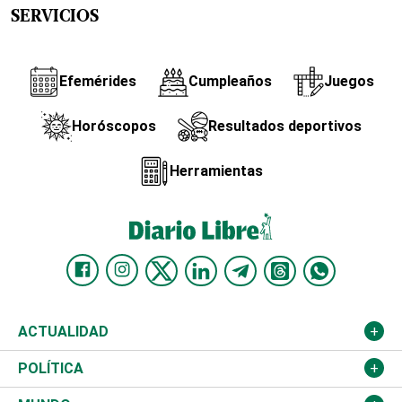
SERVICIOS
Efemérides
Cumpleaños
Juegos
Horóscopos
Resultados deportivos
Herramientas
ACTUALIDAD
Nacional
POLÍTICA