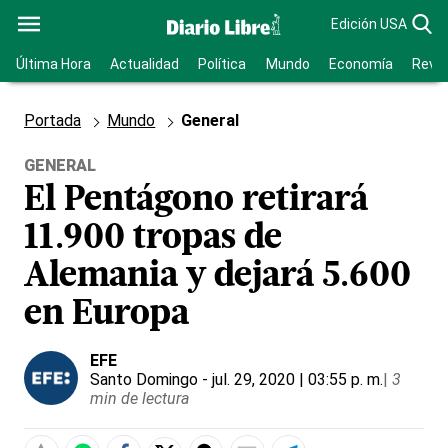
Edición USA
Última Hora
Actualidad
Política
Mundo
Economía
Revis
Portada
Mundo
General
GENERAL
El Pentágono retirará
11.900 tropas de
Alemania y dejará 5.600
en Europa
EFE
Santo Domingo
- jul. 29, 2020 | 03:55 p. m.
|
3
min de lectura