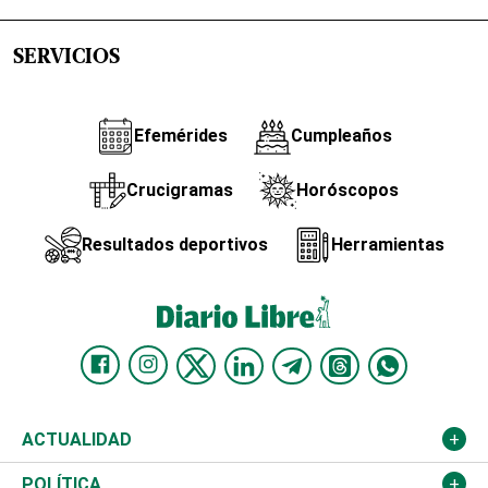
SERVICIOS
Efemérides
Cumpleaños
Crucigramas
Horóscopos
Resultados deportivos
Herramientas
ACTUALIDAD
Nacional
POLÍTICA