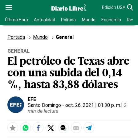
Edición USA
Última Hora
Actualidad
Política
Mundo
Economía
Revis
Portada
Mundo
General
GENERAL
El petróleo de Texas abre
con una subida del 0,14
%, hasta 83,88 dólares
EFE
Santo Domingo
- oct. 26, 2021 | 01:30 p. m.
|
2
min de lectura