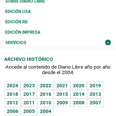
Belleza
Golf
De buena tinta
Clima
Mundo
SOBRE DIARIO LIBRE
Reportajes
África
Vivienda
Buena Vida
Ciclismo
En Directo
Tecnología
Economía
EDICIÓN USA
Ocenanía
Telecom.
Sociales
Tenis
El Espía
Historia
Revista
EDICIÓN RD
Caribe
Global y variable
Novedades
Olimpismo
Noticiero Poteleche
Martes de tecnología
Deportes
EDICIÓN IMPRESA
Resto del mundo
Economía personal
Podcast Arte Libre
Más deportes
Columnistas
Cambio climático
Opinión
SERVICIOS
Macroeconomía
Mi mascota
Resultados deportivos
Lecturas
Planeta
Efemérides
ARCHIVO HISTÓRICO
Hablando con el pediatra
Línea de hit
Más firmas
Hecho en casa
Cumpleaños
Accede al contenido de Diario Libre año por año
desde el 2004.
Diario de nutrición
BRV
Mundo gamer
RSS
Vida y familia
TBT Deportivo
Guía del dinero
Horóscopos
2024
2023
2022
2021
2020
2019
Eñe
2018
2017
2016
2015
2014
2013
Crucigramas
2012
2011
2010
2009
2008
2007
Celebrando la vida
2006
2005
2004
Sin complejos