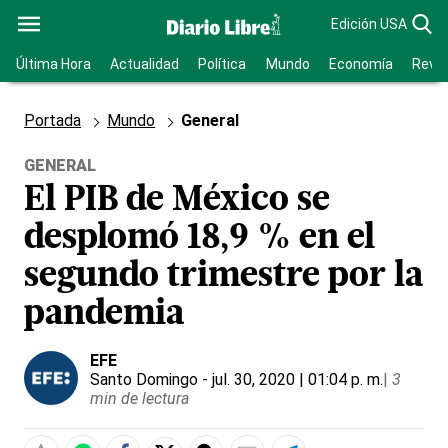
Edición USA
Última Hora
Actualidad
Política
Mundo
Economía
Revis
Portada
Mundo
General
GENERAL
El PIB de México se
desplomó 18,9 % en el
segundo trimestre por la
pandemia
EFE
Santo Domingo
- jul. 30, 2020 | 01:04 p. m.
|
3
min de lectura