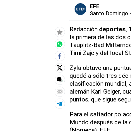
EFE
Santo Domingo
Redacción
deportes
, 
la primera de las dos 
Tauplitz-Bad Mitterndo
Timi Zajc y del local S
Zyla obtuvo una puntua
quedó a sólo tres décim
clasificación mundial, 
alemán Karl Geiger, cu
puntos, que sigue segu
Para el saltador polac
Mundo después de la 
(Noruega). EFE