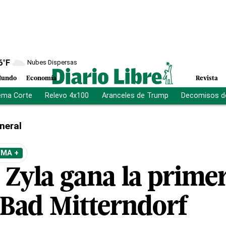
6
°F
Nubes Dispersas
undo
Economía
Revista
ema Corte
Relevo 4x100
Aranceles de Trump
Decomisos d
neral
EMA +
 Zyla gana la primer
-Bad Mitterndorf