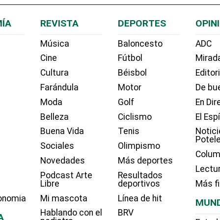
ÍA
REVISTA
DEPORTES
OPIN
Música
Baloncesto
ADC
Cine
Fútbol
Mirada
Cultura
Béisbol
Editor
Farándula
Motor
De bue
Moda
Golf
En Dir
Belleza
Ciclismo
El Esp
Buena Vida
Tenis
Notici
Potel
Sociales
Olimpismo
Colum
Novedades
Más deportes
Lectu
Podcast Arte
Resultados
Libre
deportivos
Más f
onomia
Mi mascota
Línea de hit
MUN
Hablando con el
BRV
A