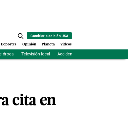
Cambiar a edición USA
Deportes
Opinión
Planeta
Videos
e droga
Televisión local
Accidente Los Ríos
Fuerza antipand
a cita en