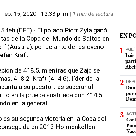
-
feb. 15, 2020 | 12:38 p. m.
|
1 min de lectura
15 feb (EFE).- El polaco Piotr Zyla ganó
EN P
citas de la Copa del Mundo de Saltos en
rf (Austria), por delante del esloveno
POLÍ
tefan Kraft.
Luis
part
Abel
ción de 418.5, mientras que Zajc se
as, 418.2. Kraft (414.6), líder de la
DEP
apuntala su puesto tras superar al
Domi
arto en la prueba austríaca con 414.5
por 
Dom
ndo en la general.
ACT
o es su segunda victoria en la Copa del
Cort
conseguida en 2013 Holmenkollen
Puma
Nac