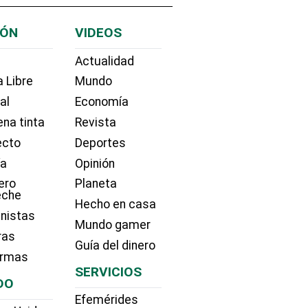
IÓN
VIDEOS
Actualidad
 Libre
Mundo
ial
Economía
na tinta
Revista
ecto
Deportes
ía
Opinión
ero
Planeta
eche
Hecho en casa
nistas
Mundo gamer
ras
Guía del dinero
irmas
SERVICIOS
DO
Efemérides