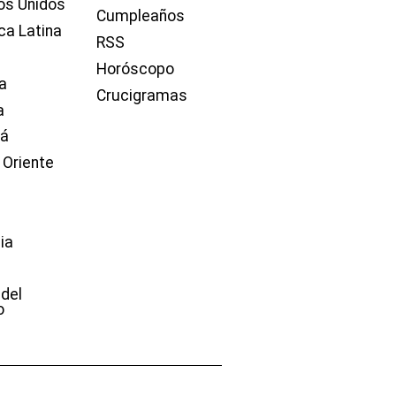
os Unidos
Cumpleaños
ca Latina
RSS
Horóscopo
a
Crucigramas
a
dá
 Oriente
ia
e
 del
o