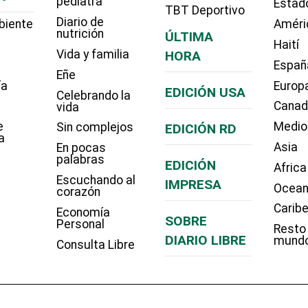
pediatra
Estad
TBT Deportivo
Diario de
biente
Améri
nutrición
ÚLTIMA
Haití
Vida y familia
HORA
Españ
Eñe
ía
Europ
EDICIÓN USA
Celebrando la
Cana
vida
e
Medio
Sin complejos
EDICIÓN RD
a
Asia
En pocas
palabras
EDICIÓN
Africa
Escuchando al
IMPRESA
Ocean
corazón
Carib
Economía
SOBRE
Personal
Resto
DIARIO LIBRE
mund
Consulta Libre