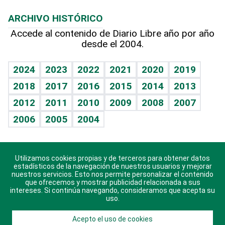
Macroeconomía
Mi mascota
Resultados deportivos
Lecturas
Planeta
Efemérides
ARCHIVO HISTÓRICO
Hablando con el pediatra
Línea de hit
Más firmas
Hecho en casa
Cumpleaños
Accede al contenido de Diario Libre año por año
desde el 2004.
Diario de nutrición
BRV
Mundo gamer
RSS
Vida y familia
TBT Deportivo
Guía del dinero
Horóscopos
2024
2023
2022
2021
2020
2019
Eñe
2018
2017
2016
2015
2014
2013
Crucigramas
2012
2011
2010
2009
2008
2007
Celebrando la vida
2006
2005
2004
Sin complejos
En pocas palabras
Utilizamos cookies propias y de terceros para obtener datos
Descarga nuestras aplicaciones para Android, iOS y
Escuchando al corazón
estadísticos de la navegación de nuestros usuarios y mejorar
sistema Huawei.
nuestros servicios. Esto nos permite personalizar el contenido
que ofrecemos y mostrar publicidad relacionada a sus
Economía Personal
intereses. Si continúa navegando, consideramos que acepta su
uso.
Consulta Libre
Acepto el uso de cookies