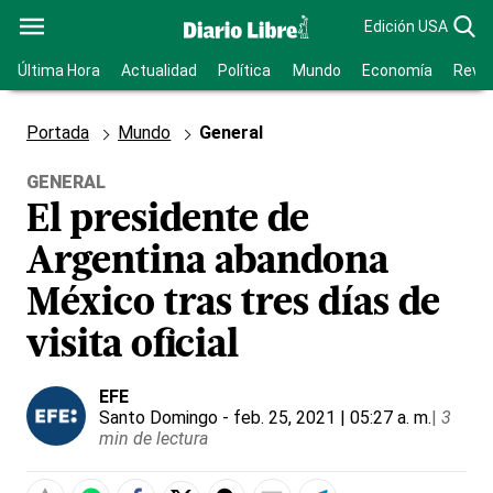
Edición USA
Última Hora
Actualidad
Política
Mundo
Economía
Revis
Portada
Mundo
General
GENERAL
El presidente de
Argentina abandona
México tras tres días de
visita oficial
EFE
Santo Domingo
- feb. 25, 2021 | 05:27 a. m.
|
3
min de lectura