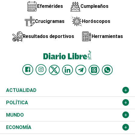
Efemérides
Cumpleaños
Crucigramas
Horóscopos
Resultados deportivos
Herramientas
ACTUALIDAD
Nacional
POLÍTICA
Ciudad
Partidos
MUNDO
Educación
JCE
Estados Unidos
ECONOMÍA