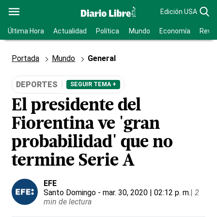
Edición USA
Última Hora
Actualidad
Política
Mundo
Economía
Revis
Portada
Mundo
General
DEPORTES
SEGUIR TEMA +
El presidente del
Fiorentina ve 'gran
probabilidad' que no
termine Serie A
EFE
Santo Domingo
- mar. 30, 2020 | 02:12 p. m.
|
2
min de lectura