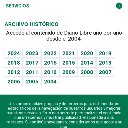
Resto del mundo
Economía personal
Podcast Arte Libre
Más deportes
Columnistas
Cambio climático
Opinión
SERVICIOS
Macroeconomía
Mi mascota
Resultados deportivos
Lecturas
Planeta
Efemérides
ARCHIVO HISTÓRICO
Hablando con el pediatra
Línea de hit
Más firmas
Hecho en casa
Cumpleaños
Accede al contenido de Diario Libre año por año
desde el 2004.
Diario de nutrición
BRV
Mundo gamer
RSS
Vida y familia
TBT Deportivo
Guía del dinero
Horóscopos
2024
2023
2022
2021
2020
2019
Eñe
2018
2017
2016
2015
2014
2013
Crucigramas
2012
2011
2010
2009
2008
2007
Celebrando la vida
2006
2005
2004
Sin complejos
En pocas palabras
Utilizamos cookies propias y de terceros para obtener datos
Descarga nuestras aplicaciones para Android, iOS y
Escuchando al corazón
estadísticos de la navegación de nuestros usuarios y mejorar
sistema Huawei.
nuestros servicios. Esto nos permite personalizar el contenido
que ofrecemos y mostrar publicidad relacionada a sus
Economía Personal
intereses. Si continúa navegando, consideramos que acepta su
uso.