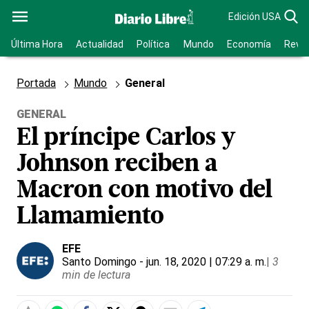
Edición USA
Última Hora
Actualidad
Política
Mundo
Economía
Revis
Portada
Mundo
General
GENERAL
El príncipe Carlos y
Johnson reciben a
Macron con motivo del
Llamamiento
EFE
Santo Domingo
- jun. 18, 2020 | 07:29 a. m.
|
3
min de lectura