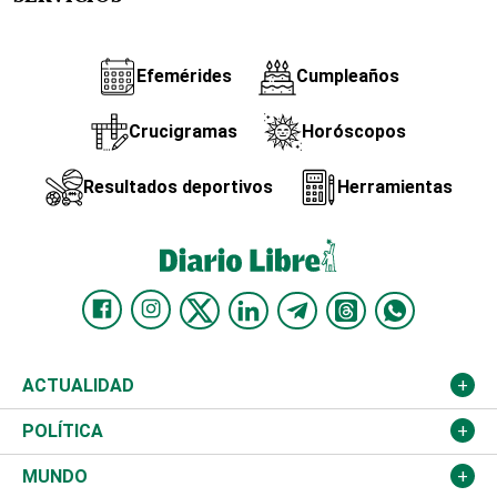
Efemérides
Cumpleaños
Crucigramas
Horóscopos
Resultados deportivos
Herramientas
ACTUALIDAD
Nacional
POLÍTICA
Ciudad
Partidos
MUNDO