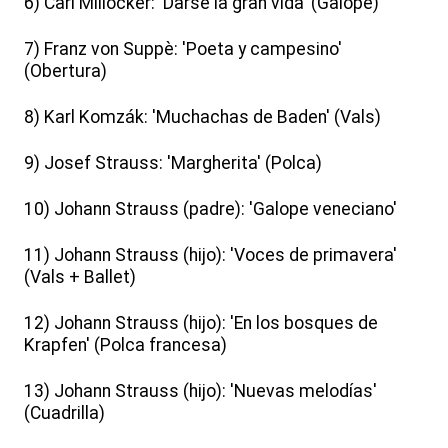
6) Carl Millöcker: 'Darse la gran vida' (Galope)
7) Franz von Suppè: 'Poeta y campesino'
(Obertura)
8) Karl Komzák: 'Muchachas de Baden' (Vals)
9) Josef Strauss: 'Margherita' (Polca)
10) Johann Strauss (padre): 'Galope veneciano'
11) Johann Strauss (hijo): 'Voces de primavera'
(Vals + Ballet)
12) Johann Strauss (hijo): 'En los bosques de
Krapfen' (Polca francesa)
13) Johann Strauss (hijo): 'Nuevas melodías'
(Cuadrilla)