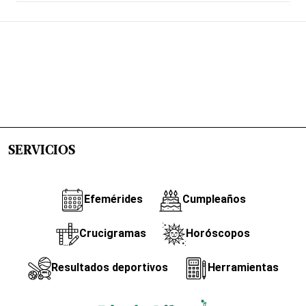
SERVICIOS
Efemérides
Cumpleaños
Crucigramas
Horóscopos
Resultados deportivos
Herramientas