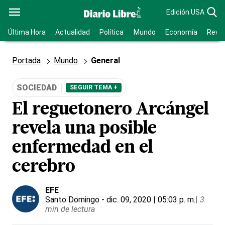
Edición USA
Última Hora
Actualidad
Política
Mundo
Economía
Revis
Portada
Mundo
General
SOCIEDAD
SEGUIR TEMA +
El reguetonero Arcángel
revela una posible
enfermedad en el
cerebro
EFE
Santo Domingo
- dic. 09, 2020 | 05:03 p. m.
|
3
min de lectura