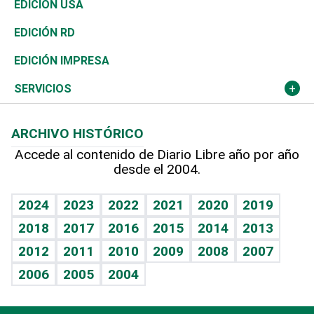
África
Vivienda
Buena Vida
Ciclismo
En Directo
Tecnología
Economía
EDICIÓN USA
Ocenanía
Telecom.
Sociales
Tenis
El Espía
Historia
Revista
EDICIÓN RD
Caribe
Global y variable
Novedades
Olimpismo
Noticiero Poteleche
Martes de tecnología
Deportes
EDICIÓN IMPRESA
Resto del mundo
Economía personal
Podcast Arte Libre
Más deportes
Columnistas
Cambio climático
Opinión
SERVICIOS
Macroeconomía
Mi mascota
Resultados deportivos
Lecturas
Planeta
Efemérides
ARCHIVO HISTÓRICO
Hablando con el pediatra
Línea de hit
Más firmas
Hecho en casa
Cumpleaños
Accede al contenido de Diario Libre año por año
desde el 2004.
Diario de nutrición
BRV
Mundo gamer
RSS
Vida y familia
TBT Deportivo
Guía del dinero
Horóscopos
2024
2023
2022
2021
2020
2019
Eñe
2018
2017
2016
2015
2014
2013
Crucigramas
2012
2011
2010
2009
2008
2007
Celebrando la vida
2006
2005
2004
Sin complejos
En pocas palabras