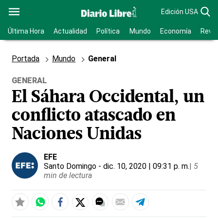
Edición USA
Última Hora
Actualidad
Política
Mundo
Economía
Revis
Portada
Mundo
General
GENERAL
El Sáhara Occidental, un
conflicto atascado en
Naciones Unidas
EFE
Santo Domingo
- dic. 10, 2020 | 09:31 p. m.
|
5
min de lectura