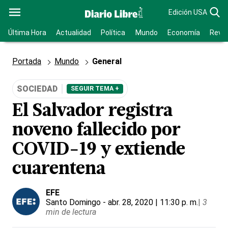
Edición USA
Última Hora
Actualidad
Política
Mundo
Economía
Revis
Portada
Mundo
General
SOCIEDAD
SEGUIR TEMA +
El Salvador registra
noveno fallecido por
COVID-19 y extiende
cuarentena
EFE
Santo Domingo
- abr. 28, 2020 | 11:30 p. m.
|
3
min de lectura