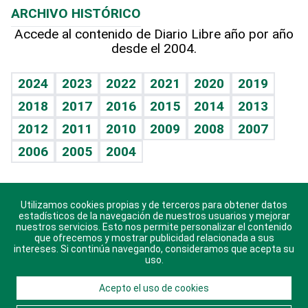
ARCHIVO HISTÓRICO
Hablando con el pediatra
Línea de hit
Columnistas
Hecho en casa
Cumpleaños
Accede al contenido de Diario Libre año por año
desde el 2004.
Diario de nutrición
Libreta deportiva
Lecturas
Mundo gamer
RSS
Vida y familia
BRV
Más firmas
Guía del dinero
Horóscopos
2024
2023
2022
2021
2020
2019
Eñe
TBT Deportivo
2018
2017
2016
2015
2014
2013
Juegos
2012
2011
2010
2009
2008
2007
Celebrando la vida
2006
2005
2004
Sin complejos
En pocas palabras
Utilizamos cookies propias y de terceros para obtener datos
Descarga nuestras aplicaciones para Android, iOS y
Escuchando al corazón
estadísticos de la navegación de nuestros usuarios y mejorar
sistema Huawei.
nuestros servicios. Esto nos permite personalizar el contenido
que ofrecemos y mostrar publicidad relacionada a sus
Economía Personal
intereses. Si continúa navegando, consideramos que acepta su
uso.
Consulta Libre
Acepto el uso de cookies
© 2021 Diario Libre, todos los derechos reservados.