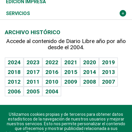
Global y variable
Novedades
Olimpismo
Noticiero Poteleche
Martes de tecnología
Deportes
EDICIÓN IMPRESA
Resto del mundo
Economía personal
Podcast Arte Libre
Más deportes
Columnistas
Cambio climático
Opinión
SERVICIOS
Macroeconomía
Mi mascota
Resultados deportivos
Lecturas
Planeta
Efemérides
ARCHIVO HISTÓRICO
Hablando con el pediatra
Línea de hit
Más firmas
Hecho en casa
Cumpleaños
Accede al contenido de Diario Libre año por año
desde el 2004.
Diario de nutrición
BRV
Mundo gamer
RSS
Vida y familia
TBT Deportivo
Guía del dinero
Horóscopos
2024
2023
2022
2021
2020
2019
Eñe
2018
2017
2016
2015
2014
2013
Juegos
2012
2011
2010
2009
2008
2007
Celebrando la vida
2006
2005
2004
Sin complejos
En pocas palabras
Utilizamos cookies propias y de terceros para obtener datos
Descarga nuestras aplicaciones para Android, iOS y
Escuchando al corazón
estadísticos de la navegación de nuestros usuarios y mejorar
sistema Huawei.
nuestros servicios. Esto nos permite personalizar el contenido
que ofrecemos y mostrar publicidad relacionada a sus
Economía Personal