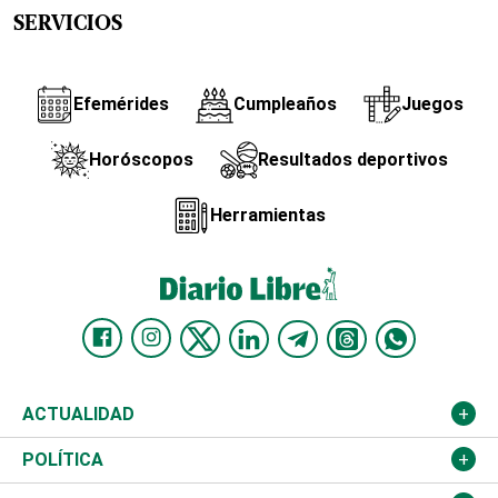
SERVICIOS
Efemérides
Cumpleaños
Juegos
Horóscopos
Resultados deportivos
Herramientas
ACTUALIDAD
Nacional
POLÍTICA