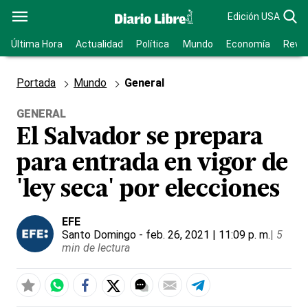
Edición USA
Última Hora
Actualidad
Política
Mundo
Economía
Revis
Portada
Mundo
General
GENERAL
El Salvador se prepara
para entrada en vigor de
'ley seca' por elecciones
EFE
Santo Domingo
- feb. 26, 2021 | 11:09 p. m.
|
5
min de lectura