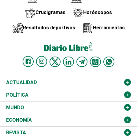
Crucigramas
Horóscopos
Resultados deportivos
Herramientas
ACTUALIDAD
Nacional
POLÍTICA
Ciudad
Partidos
MUNDO
Educación
JCE
Estados Unidos
ECONOMÍA
Salud
TSE
América Latina
Finanzas
REVISTA