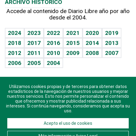
ARCHIVO HISTÓRICO
Hablando con el pediatra
Línea de hit
Más firmas
Hecho en casa
Cumpleaños
Accede al contenido de Diario Libre año por año
desde el 2004.
Diario de nutrición
BRV
Mundo gamer
RSS
Vida y familia
TBT Deportivo
Guía del dinero
Horóscopos
2024
2023
2022
2021
2020
2019
Eñe
2018
2017
2016
2015
2014
2013
Crucigramas
2012
2011
2010
2009
2008
2007
Celebrando la vida
2006
2005
2004
Sin complejos
En pocas palabras
Utilizamos cookies propias y de terceros para obtener datos
Descarga nuestras aplicaciones para Android, iOS y
Escuchando al corazón
estadísticos de la navegación de nuestros usuarios y mejorar
sistema Huawei.
nuestros servicios. Esto nos permite personalizar el contenido
que ofrecemos y mostrar publicidad relacionada a sus
Economía Personal
intereses. Si continúa navegando, consideramos que acepta su
uso.
Consulta Libre
Acepto el uso de cookies
© 2021 Diario Libre, todos los derechos reservados.
Consulta el
Aviso Legal
. Ponte en
Contacto
con