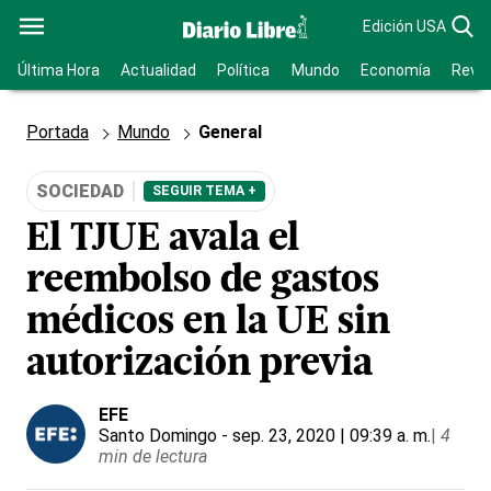
Edición USA
Última Hora
Actualidad
Política
Mundo
Economía
Revis
Portada
Mundo
General
SOCIEDAD
SEGUIR TEMA +
El TJUE avala el
reembolso de gastos
médicos en la UE sin
autorización previa
EFE
Santo Domingo
- sep. 23, 2020 | 09:39 a. m.
|
4
min de lectura