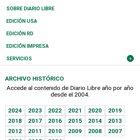
José Boquete
Asia
Consumo
Belleza
Golf
De buena tinta
Clima
Mundo
SOBRE DIARIO LIBRE
Reportajes
África
Vivienda
Buena Vida
Ciclismo
En Directo
Tecnología
Economía
EDICIÓN USA
Ocenanía
Telecom.
Sociales
Tenis
El Espía
Historia
Revista
EDICIÓN RD
Caribe
Global y variable
Novedades
Olimpismo
Noticiero Poteleche
Martes de tecnología
Deportes
EDICIÓN IMPRESA
Resto del mundo
Economía personal
Podcast Arte Libre
Más deportes
Columnistas
Cambio climático
Opinión
SERVICIOS
Macroeconomía
Mi mascota
Resultados deportivos
Lecturas
Planeta
Efemérides
ARCHIVO HISTÓRICO
Hablando con el pediatra
Línea de hit
Más firmas
Hecho en casa
Cumpleaños
Accede al contenido de Diario Libre año por año
desde el 2004.
Diario de nutrición
BRV
Mundo gamer
RSS
Vida y familia
TBT Deportivo
Guía del dinero
Horóscopos
2024
2023
2022
2021
2020
2019
Eñe
2018
2017
2016
2015
2014
2013
Crucigramas
2012
2011
2010
2009
2008
2007
Celebrando la vida