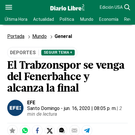
Edición USA
Última Hora
Actualidad
Política
Mundo
Economía
Revis
Portada
Mundo
General
DEPORTES
SEGUIR TEMA +
El Trabzonspor se venga
del Fenerbahce y
alcanza la final
EFE
Santo Domingo
- jun. 16, 2020 | 08:05 p. m.
|
2
min de lectura