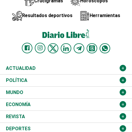
Crucigramas
Horóscopos
Resultados deportivos
Herramientas
ACTUALIDAD
Nacional
POLÍTICA
Ciudad
Partidos
MUNDO
Educación
JCE
Estados Unidos
ECONOMÍA
Salud
TSE
América Latina
Finanzas
REVISTA
Justicia
Congreso Nacional
Haití
Turismo
Música
DEPORTES