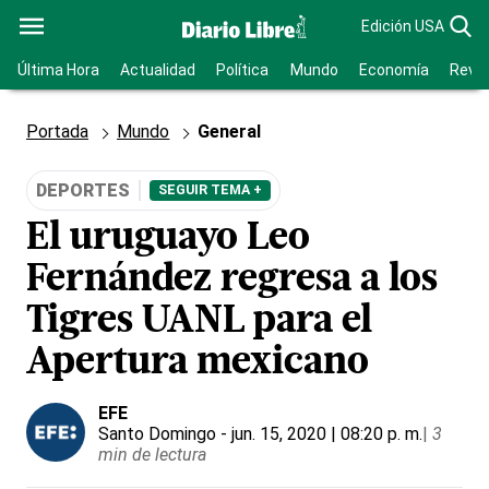
Edición USA
Última Hora
Actualidad
Política
Mundo
Economía
Revis
Portada
Mundo
General
DEPORTES
SEGUIR TEMA +
El uruguayo Leo
Fernández regresa a los
Tigres UANL para el
Apertura mexicano
EFE
Santo Domingo
- jun. 15, 2020 | 08:20 p. m.
|
3
min de lectura