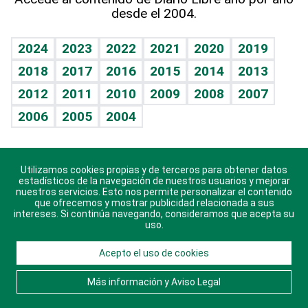
desde el 2004.
Diario de nutrición
BRV
Mundo gamer
RSS
Vida y familia
TBT Deportivo
Guía del dinero
Horóscopos
2024
2023
2022
2021
2020
2019
Eñe
2018
2017
2016
2015
2014
2013
Crucigramas
2012
2011
2010
2009
2008
2007
Celebrando la vida
2006
2005
2004
Sin complejos
En pocas palabras
Utilizamos cookies propias y de terceros para obtener datos
Descarga nuestras aplicaciones para Android, iOS y
Escuchando al corazón
estadísticos de la navegación de nuestros usuarios y mejorar
sistema Huawei.
nuestros servicios. Esto nos permite personalizar el contenido
que ofrecemos y mostrar publicidad relacionada a sus
Economía Personal
intereses. Si continúa navegando, consideramos que acepta su
uso.
Consulta Libre
Acepto el uso de cookies
© 2021 Diario Libre, todos los derechos reservados.
Consulta el
Aviso Legal
. Ponte en
Contacto
con
Más información y Aviso Legal
nosotros y conoce más sobre Diario Libre