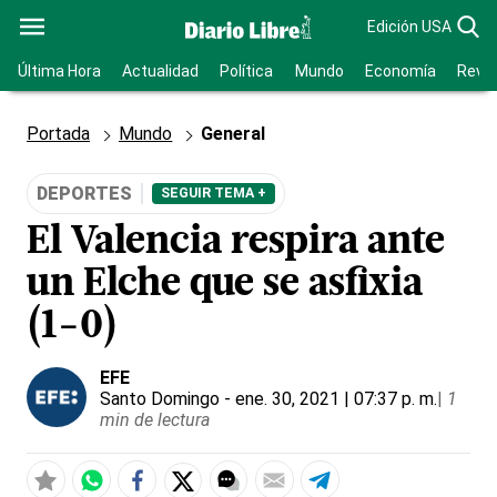
Edición USA
Última Hora
Actualidad
Política
Mundo
Economía
Revis
Portada
Mundo
General
DEPORTES
SEGUIR TEMA +
El Valencia respira ante
un Elche que se asfixia
(1-0)
EFE
Santo Domingo
- ene. 30, 2021 | 07:37 p. m.
|
1
min de lectura