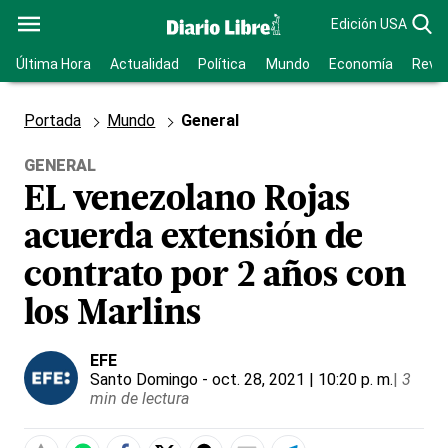
Edición USA
Última Hora
Actualidad
Política
Mundo
Economía
Revis
Portada
Mundo
General
GENERAL
EL venezolano Rojas
acuerda extensión de
contrato por 2 años con
los Marlins
EFE
Santo Domingo
- oct. 28, 2021 | 10:20 p. m.
|
3
min de lectura