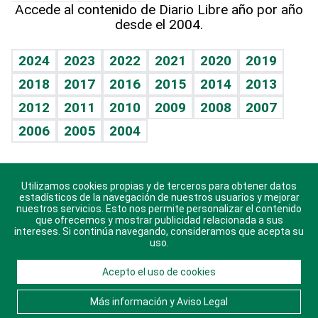
Cumpleaños
Accede al contenido de Diario Libre año por año
desde el 2004.
Diario de nutrición
BRV
Mundo gamer
RSS
Vida y familia
TBT Deportivo
Guía del dinero
Horóscopos
2024
2023
2022
2021
2020
2019
Eñe
2018
2017
2016
2015
2014
2013
Crucigramas
2012
2011
2010
2009
2008
2007
Celebrando la vida
2006
2005
2004
Sin complejos
En pocas palabras
Utilizamos cookies propias y de terceros para obtener datos
Descarga nuestras aplicaciones para Android, iOS y
Escuchando al corazón
estadísticos de la navegación de nuestros usuarios y mejorar
sistema Huawei.
nuestros servicios. Esto nos permite personalizar el contenido
que ofrecemos y mostrar publicidad relacionada a sus
Economía Personal
intereses. Si continúa navegando, consideramos que acepta su
uso.
Consulta Libre
Acepto el uso de cookies
© 2021 Diario Libre, todos los derechos reservados.
Consulta el
Aviso Legal
. Ponte en
Contacto
con
Más información y Aviso Legal
nosotros y conoce más sobre Diario Libre