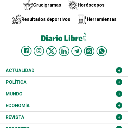
Crucigramas
Horóscopos
Resultados deportivos
Herramientas
ACTUALIDAD
Nacional
POLÍTICA
Ciudad
Partidos
MUNDO
Educación
JCE
Estados Unidos
ECONOMÍA
Salud
TSE
América Latina
Finanzas
REVISTA
Justicia