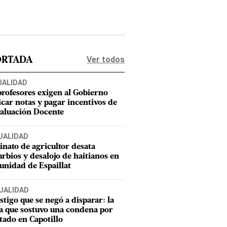
Ver todos
ORTADA
UALIDAD
profesores exigen al Gobierno
icar notas y pagar incentivos de
valuación Docente
UALIDAD
inato de agricultor desata
urbios y desalojo de haitianos en
nidad de Espaillat
UALIDAD
estigo que se negó a disparar: la
a que sostuvo una condena por
tado en Capotillo