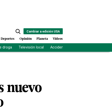
Cambiar a edición USA
Deportes
Opinión
Planeta
Videos
e droga
Televisión local
Accidente Los Ríos
Fuerza antipand
es nuevo
o