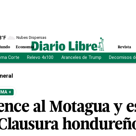
8
°F
Nubes Dispersas
undo
Economía
Revista
ema Corte
Relevo 4x100
Aranceles de Trump
Decomisos d
neral
EMA +
vence al Motagua y 
l Clausura hondureñ