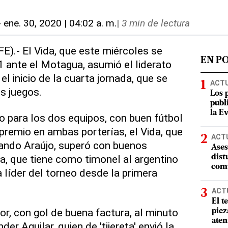
-
ene. 30, 2020 | 04:02 a. m.
|
3 min de lectura
E).- El Vida, que este miércoles se
EN P
1 ante el Motagua, asumió el liderato
el inicio de la cuarta jornada, que se
ACT
s juegos.
Los 
publ
la E
io para los dos equipos, con buen fútbol
remio en ambas porterías, el Vida, que
ACT
nando Araújo, superó con buenos
Ases
, que tiene como timonel al argentino
dist
comu
 líder del torneo desde la primera
ACT
El t
or, con gol de buena factura, al minuto
piez
aten
r Aguilar, quien de 'tijereta' envió la