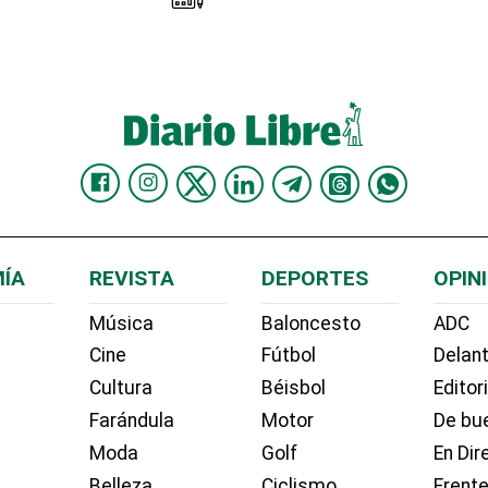
ÍA
REVISTA
DEPORTES
OPIN
Música
Baloncesto
ADC
Cine
Fútbol
Delant
Cultura
Béisbol
Editor
Farándula
Motor
De bue
Moda
Golf
En Dir
Belleza
Ciclismo
Frente