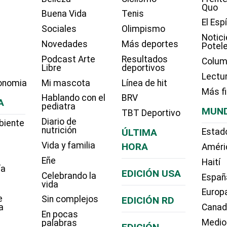
Quo
Buena Vida
Tenis
El Esp
Sociales
Olimpismo
Notici
Novedades
Más deportes
Potel
Podcast Arte
Resultados
Colum
Libre
deportivos
Lectu
onomia
Mi mascota
Línea de hit
Más f
Hablando con el
BRV
A
pediatra
MUN
TBT Deportivo
Diario de
biente
nutrición
ÚLTIMA
Estad
Vida y familia
HORA
Améri
Eñe
Haití
ía
EDICIÓN USA
Celebrando la
Españ
vida
Europ
e
Sin complejos
EDICIÓN RD
a
Cana
En pocas
Medio
palabras