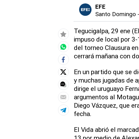
EFE
Santo Domingo
Tegucigalpa, 29 ene (EF
impuso de local por 3-
del torneo Clausura en 
cerrará mañana con do
En un partido que se d
y muchas jugadas de ap
dirige el uruguayo Fer
argumentos al Motagua
Diego Vázquez, que era
fecha.
El Vida abrió el marcad
13 por medio de Alexande